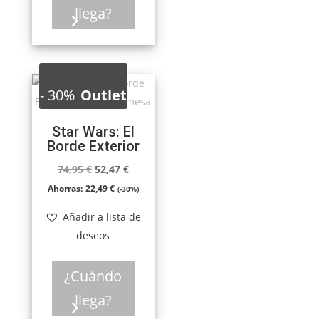
llega?
-
30%
Outlet
Star Wars: El
Borde Exterior
El
El
74,95
€
52,47
€
precio
precio
Ahorras:
22,49
€
(-30%)
original
actual
Añadir a lista de
era:
es:
deseos
74,95 €.
52,47 €.
¿Cuándo
llega?