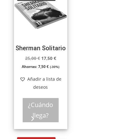
Sherman Solitario
El
El
25,00
€
17,50
€
precio
precio
Ahorras:
7,50
€
(-30%)
original
actual
Añadir a lista de
era:
es:
deseos
25,00 €.
17,50 €.
¿Cuándo
llega?