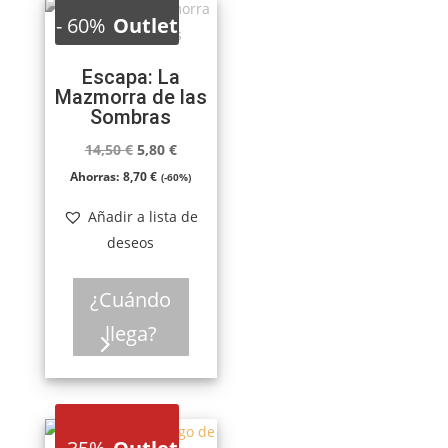
-
60%
Outlet
Escapa: La
Mazmorra de las
Sombras
El
El
14,50
€
5,80
€
precio
precio
Ahorras:
8,70
€
(-60%)
original
actual
Añadir a lista de
era:
es:
deseos
14,50 €.
5,80 €.
¿Cuándo
llega?