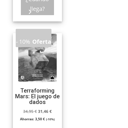
llega?
-
10%
Oferta
Terraforming
Mars: El juego de
dados
El
El
34,95
€
31,46
€
precio
precio
Ahorras:
3,50
€
(-10%)
original
actual