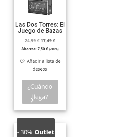
Las Dos Torres: El
Juego de Bazas
El
El
24,99
€
17,49
€
precio
precio
Ahorras:
7,50
€
(-30%)
original
actual
Añadir a lista de
era:
es:
deseos
24,99 €.
17,49 €.
¿Cuándo
llega?
-
30%
Outlet