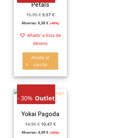
Petals
El
El
15,95
€
9,57
€
precio
precio
Ahorras:
6,38
€
(-40%)
original
actual
Añadir a lista de
era:
es:
deseos
15,95 €.
9,57 €.
Añade al
carrito
-
30%
Outlet
Yokai Pagoda
El
El
14,95
€
10,47
€
precio
precio
Ahorras:
4,49
€
(-30%)