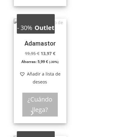
-
30%
Outlet
Adamastor
El
El
19,95
€
13,97
€
precio
precio
Ahorras:
5,99
€
(-30%)
original
actual
Añadir a lista de
era:
es:
deseos
19,95 €.
13,97 €.
¿Cuándo
llega?