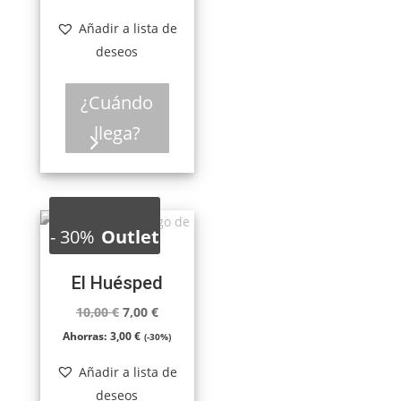
Añadir a lista de
deseos
¿Cuándo
llega?
-
30%
Outlet
El Huésped
El
El
10,00
€
7,00
€
precio
precio
Ahorras:
3,00
€
(-30%)
original
actual
Añadir a lista de
era:
es:
deseos