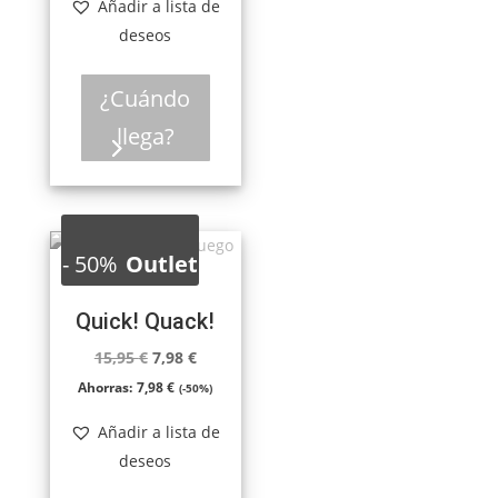
Añadir a lista de
era:
es:
deseos
13,50 €.
6,75 €.
¿Cuándo
llega?
-
50%
Outlet
Quick! Quack!
El
El
15,95
€
7,98
€
precio
precio
Ahorras:
7,98
€
(-50%)
original
actual
Añadir a lista de
era:
es:
deseos
15,95 €.
7,98 €.