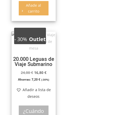
Añade al
carrito
-
30%
Outlet
20.000 Leguas de
Viaje Submarino
El
El
24,00
€
16,80
€
precio
precio
Ahorras:
7,20
€
(-30%)
original
actual
Añadir a lista de
era:
es:
deseos
24,00 €.
16,80 €.
¿Cuándo