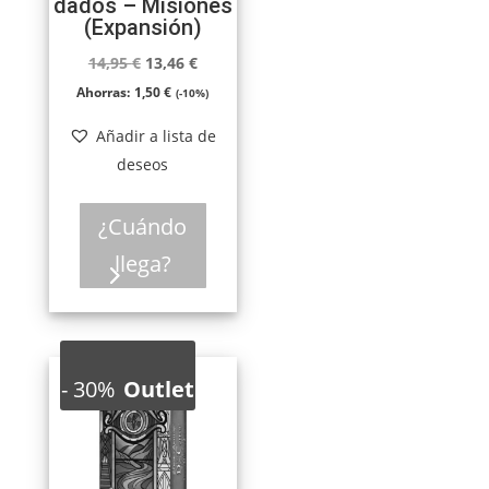
dados – Misiones
(Expansión)
El
El
14,95
€
13,46
€
precio
precio
Ahorras:
1,50
€
(-10%)
original
actual
Añadir a lista de
era:
es:
deseos
14,95 €.
13,46 €.
¿Cuándo
llega?
-
30%
Outlet