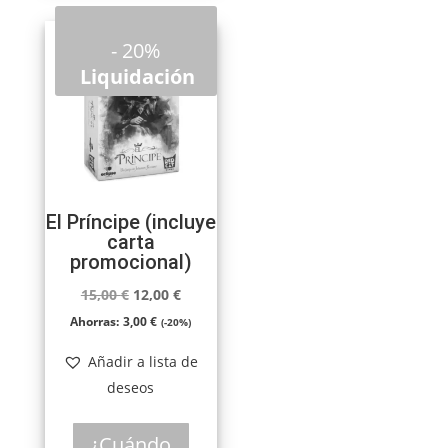
-
20%
Liquidación
El Príncipe (incluye
carta
promocional)
El
El
15,00
€
12,00
€
precio
precio
Ahorras:
3,00
€
(-20%)
original
actual
Añadir a lista de
era:
es:
deseos
15,00 €.
12,00 €.
¿Cuándo