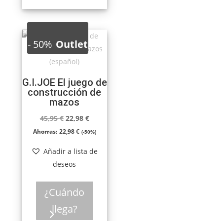
-
50%
Outlet
G.I.JOE El juego de
construcción de
mazos
El
El
45,95
€
22,98
€
precio
precio
Ahorras:
22,98
€
(-50%)
original
actual
Añadir a lista de
era:
es:
deseos
45,95 €.
22,98 €.
¿Cuándo
llega?