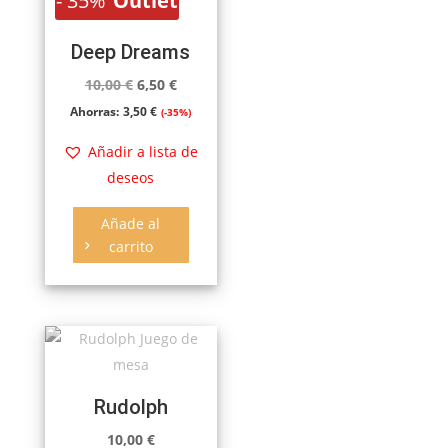
-
35%
Outlet
Deep Dreams
El
El
10,00
€
6,50
€
precio
precio
Ahorras:
3,50
€
(-35%)
original
actual
Añadir a lista de
era:
es:
deseos
10,00 €.
6,50 €.
Añade al
carrito
Rudolph
10,00
€