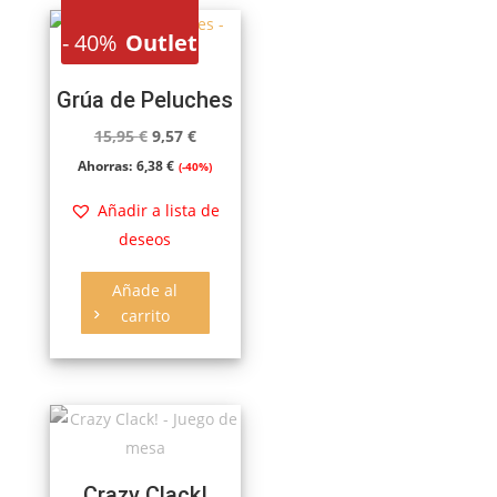
-
40%
Outlet
Grúa de Peluches
El
El
15,95
€
9,57
€
precio
precio
Ahorras:
6,38
€
(-40%)
original
actual
Añadir a lista de
era:
es:
deseos
15,95 €.
9,57 €.
Añade al
carrito
Crazy Clack!