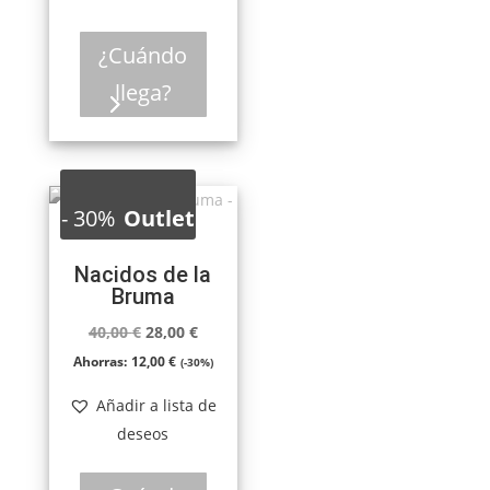
10,00 €.
7,00 €.
¿Cuándo
llega?
-
30%
Outlet
Nacidos de la
Bruma
El
El
40,00
€
28,00
€
precio
precio
Ahorras:
12,00
€
(-30%)
original
actual
Añadir a lista de
era:
es:
deseos
40,00 €.
28,00 €.