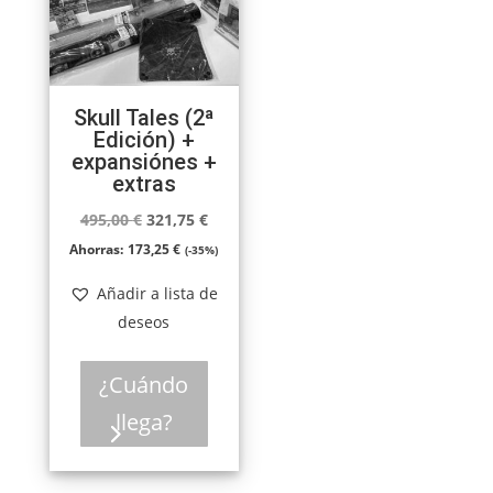
Skull Tales (2ª
Edición) +
expansiónes +
extras
El
El
495,00
€
321,75
€
precio
precio
Ahorras:
173,25
€
(-35%)
original
actual
Añadir a lista de
era:
es:
deseos
495,00 €.
321,75 €.
¿Cuándo
llega?