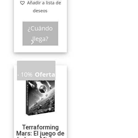
Añadir a lista de
era:
es:
deseos
34,95 €.
31,46 €.
¿Cuándo
llega?
-
10%
Oferta
Terraforming
Mars: El juego de