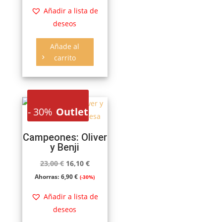
original
actual
Añadir a lista de
era:
es:
deseos
14,95 €.
10,47 €.
Añade al
carrito
-
30%
Outlet
Campeones: Oliver
y Benji
El
El
23,00
€
16,10
€
precio
precio
Ahorras:
6,90
€
(-30%)
original
actual
Añadir a lista de
era:
es:
deseos
23,00 €.
16,10 €.