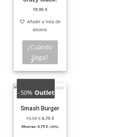
19,95
€
Añadir a lista de
deseos
¿Cuándo
llega?
-
50%
Outlet
Smash Burger
El
El
13,50
€
6,75
€
precio
precio
Ahorras:
6,75
€
(-50%)
original
actual