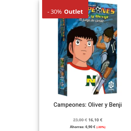
-
30%
Outlet
Campeones: Oliver y Benji
El
El
23,00
€
16,10
€
precio
precio
Ahorras:
6,90
€
(-30%)