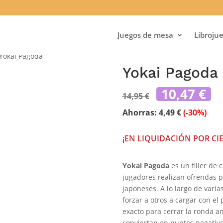
Juegos de mesa
Libroju
Yokai Pagoda
Yokai Pagoda
El
El
10,47
€
14,95
€
precio
p
original
a
Ahorras:
4,49
€
(-30%)
era:
es
14,95 €.
10
¡EN LIQUIDACIÓN POR CI
Yokai Pagoda
es un filler de 
jugadores realizan ofrendas p
japoneses. A lo largo de varia
forzar a otros a cargar con el
exacto para cerrar la ronda a
conviertan en puntos negativo