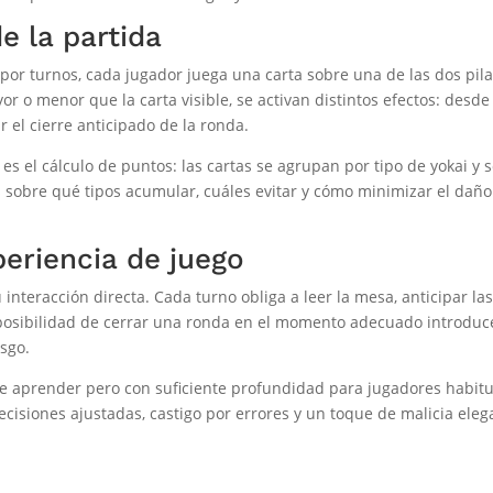
e la partida
 por turnos, cada jugador juega una carta sobre una de las dos pila
yor o menor que la carta visible, se activan distintos efectos: desd
 el cierre anticipado de la ronda.
es el cálculo de puntos: las cartas se agrupan por tipo de yokai y s
 sobre qué tipos acumular, cuáles evitar y cómo minimizar el daño
periencia de juego
interacción directa. Cada turno obliga a leer la mesa, anticipar la
La posibilidad de cerrar una ronda en el momento adecuado introduc
esgo.
cil de aprender pero con suficiente profundidad para jugadores hab
ecisiones ajustadas, castigo por errores y un toque de malicia eleg