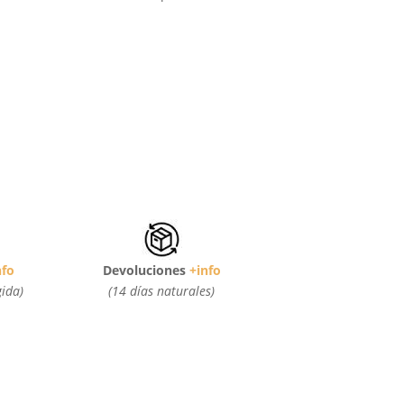
nfo
Devoluciones
+info
gida)
(14 días naturales)