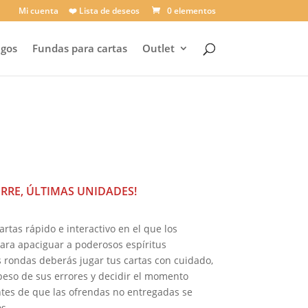
Mi cuenta
❤️ Lista de deseos
0 elementos
egos
Fundas para cartas
Outlet
recio
ctual
:
,47 €.
ERRE, ÚLTIMAS UNIDADES!
cartas rápido e interactivo en el que los
ara apaciguar a poderosos espíritus
s rondas deberás jugar tus cartas con cuidado,
 peso de sus errores y decidir el momento
ntes de que las ofrendas no entregadas se
s.