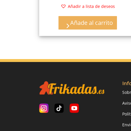
original
actual
Añadir a lista de deseos
era:
es:
23,00 €.
16,10 €.
Añade al carrito
Inf
Sobr
Avis
Polí
Enví