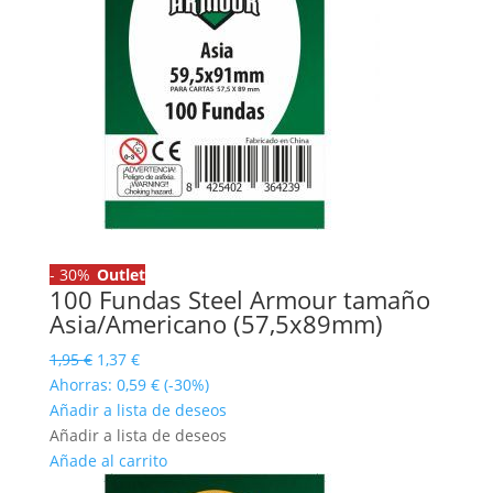
-
30%
Outlet
100 Fundas Steel Armour tamaño
Asia/Americano (57,5x89mm)
El
El
1,95
€
1,37
€
precio
precio
Ahorras:
0,59
€
(-30%)
original
actual
Añadir a lista de deseos
era:
es:
Añadir a lista de deseos
1,95 €.
1,37 €.
Añade al carrito