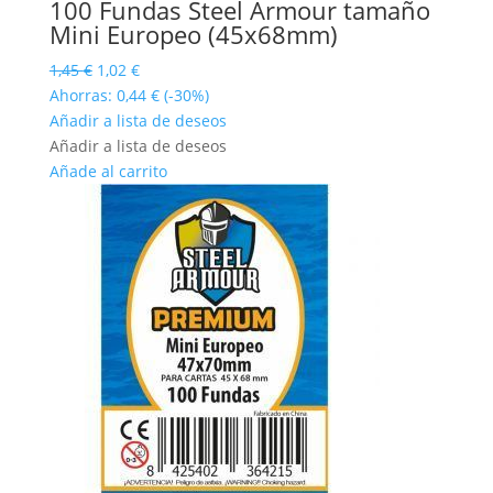
100 Fundas Steel Armour tamaño
Mini Europeo (45x68mm)
El
El
1,45
€
1,02
€
precio
precio
Ahorras:
0,44
€
(-30%)
original
actual
Añadir a lista de deseos
era:
es:
Añadir a lista de deseos
1,45 €.
1,02 €.
Añade al carrito