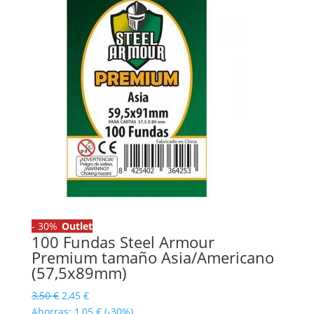
-
30%
Outlet
100 Fundas Steel Armour
Premium tamaño Asia/Americano
(57,5x89mm)
El
El
3,50
€
2,45
€
precio
precio
Ahorras:
1,05
€
(-30%)