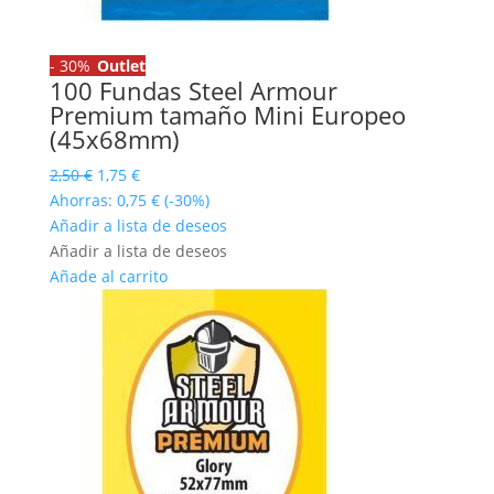
-
30%
Outlet
100 Fundas Steel Armour
Premium tamaño Mini Europeo
(45x68mm)
El
El
2,50
€
1,75
€
precio
precio
Ahorras:
0,75
€
(-30%)
original
actual
Añadir a lista de deseos
era:
es:
Añadir a lista de deseos
2,50 €.
1,75 €.
Añade al carrito