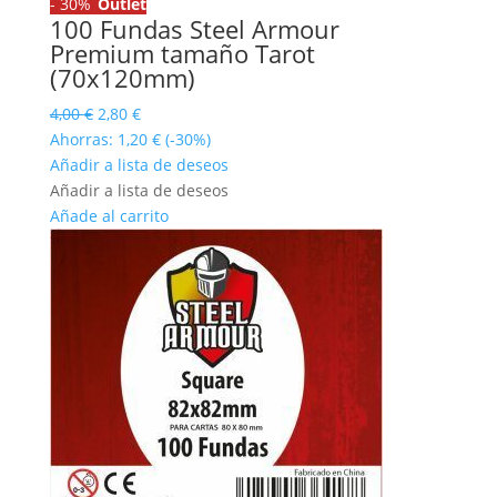
-
30%
Outlet
100 Fundas Steel Armour
Premium tamaño Tarot
(70x120mm)
El
El
4,00
€
2,80
€
precio
precio
Ahorras:
1,20
€
(-30%)
original
actual
Añadir a lista de deseos
era:
es:
Añadir a lista de deseos
4,00 €.
2,80 €.
Añade al carrito