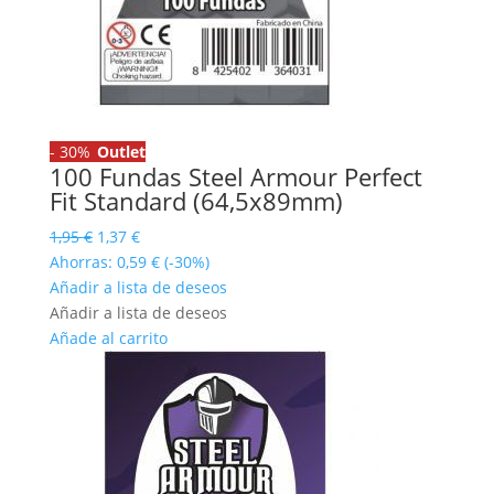
-
30%
Outlet
100 Fundas Steel Armour Perfect
Fit Standard (64,5x89mm)
El
El
1,95
€
1,37
€
precio
precio
Ahorras:
0,59
€
(-30%)
original
actual
Añadir a lista de deseos
era:
es:
Añadir a lista de deseos
1,95 €.
1,37 €.
Añade al carrito