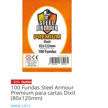
-
30%
Outlet
100 Fundas Steel Armour
Premium para cartas Dixit
(80x120mm)
El
El
4,00
€
2,80
€