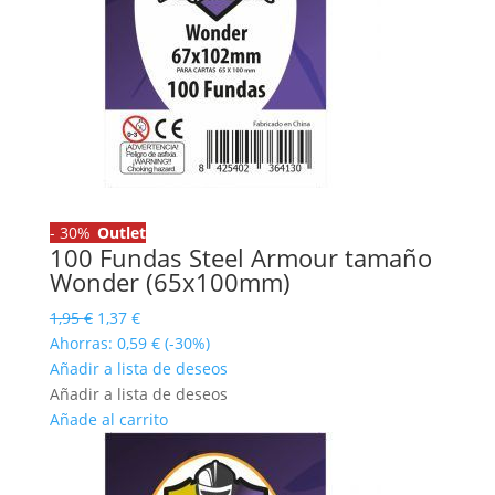
-
30%
Outlet
100 Fundas Steel Armour tamaño
Wonder (65x100mm)
El
El
1,95
€
1,37
€
precio
precio
Ahorras:
0,59
€
(-30%)
original
actual
Añadir a lista de deseos
era:
es:
Añadir a lista de deseos
1,95 €.
1,37 €.
Añade al carrito