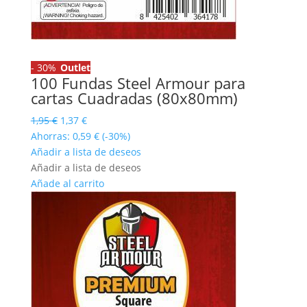
-
30%
Outlet
100 Fundas Steel Armour para
cartas Cuadradas (80x80mm)
El
El
1,95
€
1,37
€
precio
precio
Ahorras:
0,59
€
(-30%)
original
actual
Añadir a lista de deseos
era:
es:
Añadir a lista de deseos
1,95 €.
1,37 €.
Añade al carrito