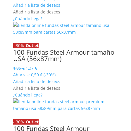
original
actual
Añadir a lista de deseos
era:
es:
Añadir a lista de deseos
1,95 €.
1,37 €.
¿Cuándo llega?
-
30%
Outlet
100 Fundas Steel Armour tamaño
USA (56x87mm)
El
El
1,95
€
1,37
€
precio
precio
Ahorras:
0,59
€
(-30%)
original
actual
Añadir a lista de deseos
era:
es:
Añadir a lista de deseos
1,95 €.
1,37 €.
¿Cuándo llega?
-
30%
Outlet
100 Fundas Steel Armour