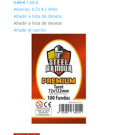
El
El
2,40
€
1,68
€
precio
precio
Ahorras:
0,72
€
(-30%)
original
actual
Añadir a lista de deseos
era:
es:
Añadir a lista de deseos
2,40 €.
1,68 €.
Añade al carrito