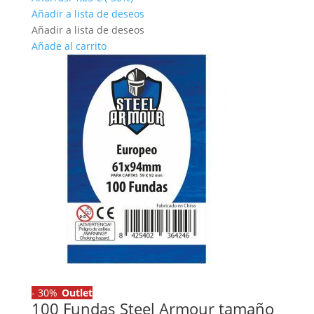
original
actual
Añadir a lista de deseos
era:
es:
Añadir a lista de deseos
3,50 €.
2,45 €.
Añade al carrito
-
30%
Outlet
100 Fundas Steel Armour tamaño