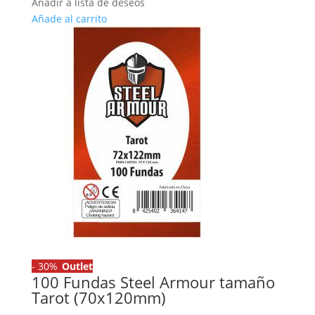
era:
es:
Añadir a lista de deseos
3,50 €.
2,45 €.
Añade al carrito
-
30%
Outlet
100 Fundas Steel Armour tamaño
Tarot (70x120mm)