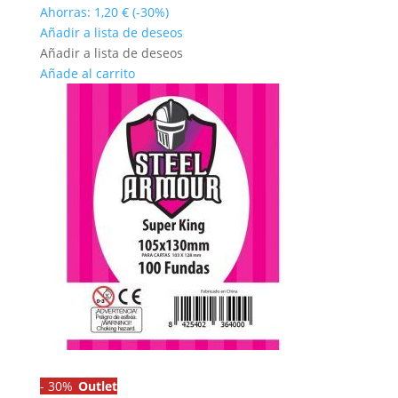
precio
precio
Ahorras:
1,20
€
(-30%)
original
actual
Añadir a lista de deseos
era:
es:
Añadir a lista de deseos
4,00 €.
2,80 €.
Añade al carrito
-
30%
Outlet