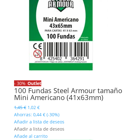
-
30%
Outlet
100 Fundas Steel Armour tamaño
Mini Americano (41x63mm)
El
El
1,45
€
1,02
€
precio
precio
Ahorras:
0,44
€
(-30%)
original
actual
Añadir a lista de deseos
era:
es:
Añadir a lista de deseos
1,45 €.
1,02 €.
Añade al carrito