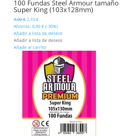
100 Fundas Steel Armour tamaño
Super King (103x128mm)
El
El
3,00
€
2,10
€
precio
precio
Ahorras:
0,90
€
(-30%)
original
actual
Añadir a lista de deseos
era:
es:
Añadir a lista de deseos
3,00 €.
2,10 €.
Añade al carrito