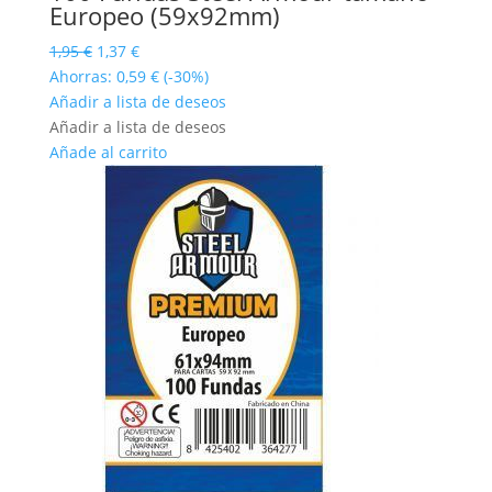
Europeo (59x92mm)
El
El
1,95
€
1,37
€
precio
precio
Ahorras:
0,59
€
(-30%)
original
actual
Añadir a lista de deseos
era:
es:
Añadir a lista de deseos
1,95 €.
1,37 €.
Añade al carrito