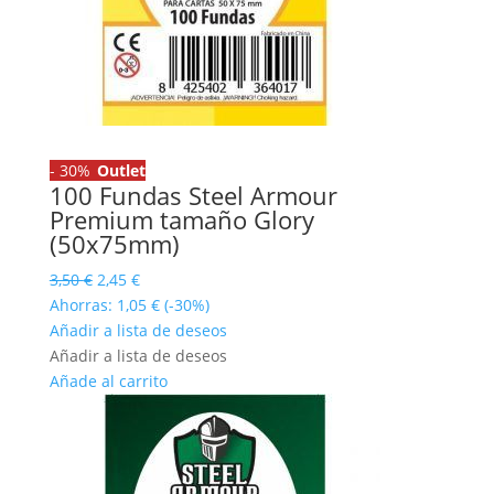
-
30%
Outlet
100 Fundas Steel Armour
Premium tamaño Glory
(50x75mm)
El
El
3,50
€
2,45
€
precio
precio
Ahorras:
1,05
€
(-30%)
original
actual
Añadir a lista de deseos
era:
es:
Añadir a lista de deseos
3,50 €.
2,45 €.
Añade al carrito