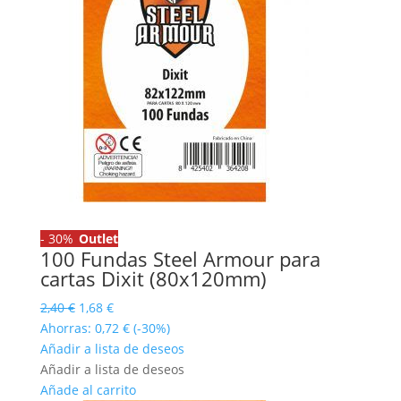
-
30%
Outlet
100 Fundas Steel Armour para
cartas Dixit (80x120mm)
El
El
2,40
€
1,68
€
precio
precio
Ahorras:
0,72
€
(-30%)
original
actual
Añadir a lista de deseos
era:
es:
Añadir a lista de deseos
2,40 €.
1,68 €.
Añade al carrito