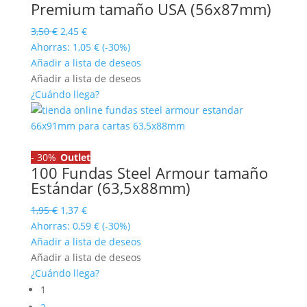
Premium tamaño USA (56x87mm)
El
El
3,50
€
2,45
€
precio
precio
Ahorras:
1,05
€
(-30%)
original
actual
Añadir a lista de deseos
era:
es:
Añadir a lista de deseos
3,50 €.
2,45 €.
¿Cuándo llega?
-
30%
Outlet
100 Fundas Steel Armour tamaño
Estándar (63,5x88mm)
El
El
1,95
€
1,37
€
precio
precio
Ahorras:
0,59
€
(-30%)
original
actual
Añadir a lista de deseos
era:
es:
Añadir a lista de deseos
1,95 €.
1,37 €.
¿Cuándo llega?
1