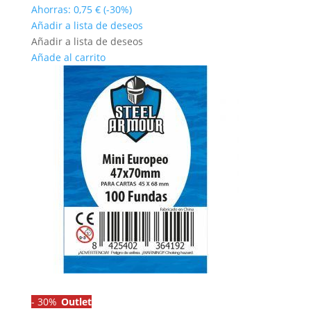
precio
precio
Ahorras:
0,75
€
(-30%)
original
actual
Añadir a lista de deseos
era:
es:
Añadir a lista de deseos
2,50 €.
1,75 €.
Añade al carrito
-
30%
Outlet