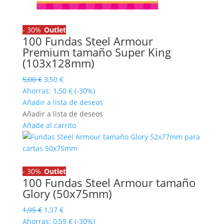
-
30%
Outlet
100 Fundas Steel Armour
Premium tamaño Super King
(103x128mm)
El
El
5,00
€
3,50
€
precio
precio
Ahorras:
1,50
€
(-30%)
original
actual
Añadir a lista de deseos
era:
es:
Añadir a lista de deseos
5,00 €.
3,50 €.
Añade al carrito
-
30%
Outlet
100 Fundas Steel Armour tamaño
Glory (50x75mm)
El
El
1,95
€
1,37
€
precio
precio
Ahorras:
0,59
€
(-30%)