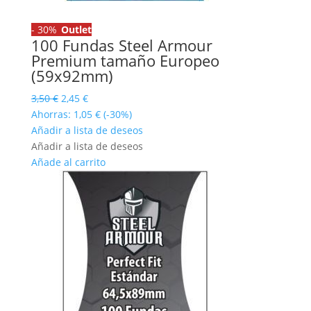
-
30%
Outlet
100 Fundas Steel Armour
Premium tamaño Europeo
(59x92mm)
El
El
3,50
€
2,45
€
precio
precio
Ahorras:
1,05
€
(-30%)
original
actual
Añadir a lista de deseos
era:
es:
Añadir a lista de deseos
3,50 €.
2,45 €.
Añade al carrito