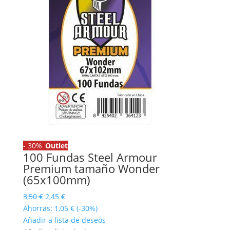
-
30%
Outlet
100 Fundas Steel Armour
Premium tamaño Wonder
(65x100mm)
El
El
3,50
€
2,45
€
precio
precio
Ahorras:
1,05
€
(-30%)
original
actual
Añadir a lista de deseos