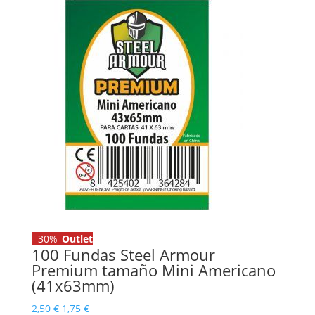
-
30%
Outlet
100 Fundas Steel Armour
Premium tamaño Mini Americano
(41x63mm)
El
El
2,50
€
1,75
€