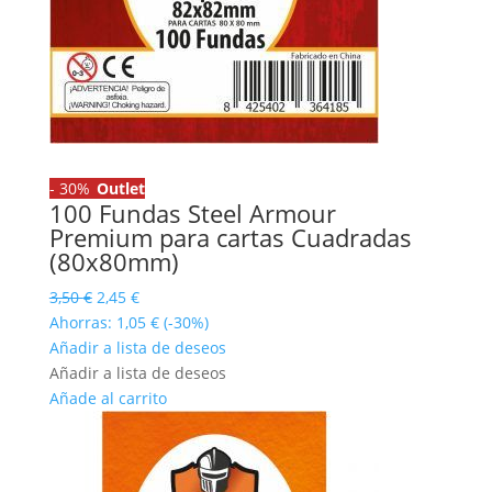
-
30%
Outlet
100 Fundas Steel Armour
Premium para cartas Cuadradas
(80x80mm)
El
El
3,50
€
2,45
€
precio
precio
Ahorras:
1,05
€
(-30%)
original
actual
Añadir a lista de deseos
era:
es:
Añadir a lista de deseos
3,50 €.
2,45 €.
Añade al carrito