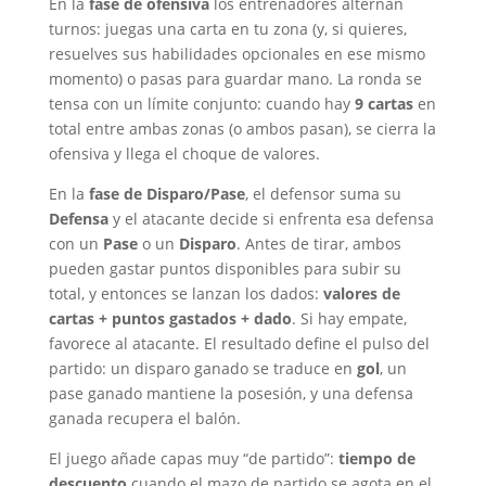
En la
fase de ofensiva
los entrenadores alternan
turnos: juegas una carta en tu zona (y, si quieres,
resuelves sus habilidades opcionales en ese mismo
momento) o pasas para guardar mano. La ronda se
tensa con un límite conjunto: cuando hay
9 cartas
en
total entre ambas zonas (o ambos pasan), se cierra la
ofensiva y llega el choque de valores.
En la
fase de Disparo/Pase
, el defensor suma su
Defensa
y el atacante decide si enfrenta esa defensa
con un
Pase
o un
Disparo
. Antes de tirar, ambos
pueden gastar puntos disponibles para subir su
total, y entonces se lanzan los dados:
valores de
cartas + puntos gastados + dado
. Si hay empate,
favorece al atacante. El resultado define el pulso del
partido: un disparo ganado se traduce en
gol
, un
pase ganado mantiene la posesión, y una defensa
ganada recupera el balón.
El juego añade capas muy “de partido”:
tiempo de
descuento
cuando el mazo de partido se agota en el