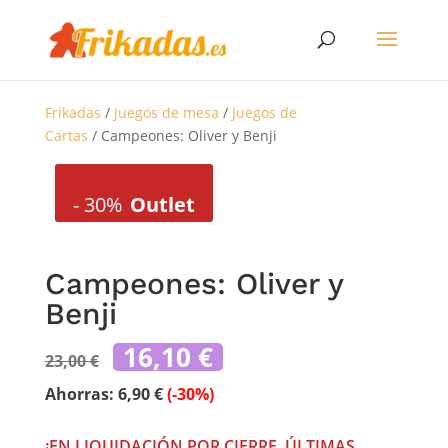
Frikadas
/
Juegos de mesa
/
Juegos de
Cartas
/ Campeones: Oliver y Benji
-
30%
Outlet
Campeones: Oliver y
Benji
El
El
16,10
€
23,00
€
precio
precio
original
actual
Ahorras:
6,90
€
(-30%)
era:
es:
23,00 €.
16,10 €.
¡EN LIQUIDACIÓN POR CIERRE, ÚLTIMAS