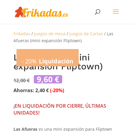
Frikadas
/
Juegos de mesa
/
Juegos de Cartas
/ Las
Afueras (mini expansión Fliptown)
Las Afueras (mini
-
20%
Liquidación
expansión Fliptown)
El
El
9,60
€
12,00
€
precio
precio
original
actual
Ahorras:
2,40
€
(-20%)
era:
es:
12,00 €.
9,60 €.
¡EN LIQUIDACIÓN POR CIERRE, ÚLTIMAS
UNIDADES!
Las Afueras
es una mini expansión para
Fliptown