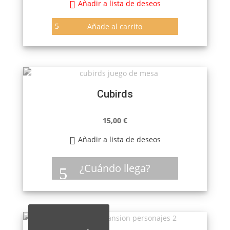
Añadir a lista de deseos
era:
es:
15,00 €.
9,75 €.
Añade al carrito
Cubirds
15,00
€
Añadir a lista de deseos
¿Cuándo llega?