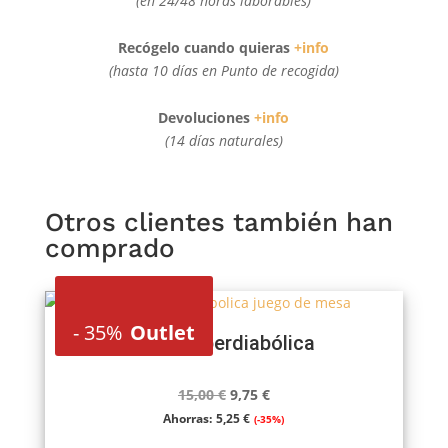
(en 24/48 horas laborables)
Recógelo cuando quieras
+info
(hasta 10 días en Punto de recogida)
Devoluciones
+info
(14 días naturales)
Otros clientes también han
comprado
-
35%
Outlet
Torre Ciberdiabólica
El
El
15,00
€
9,75
€
precio
precio
Ahorras:
5,25
€
(-35%)
original
actual