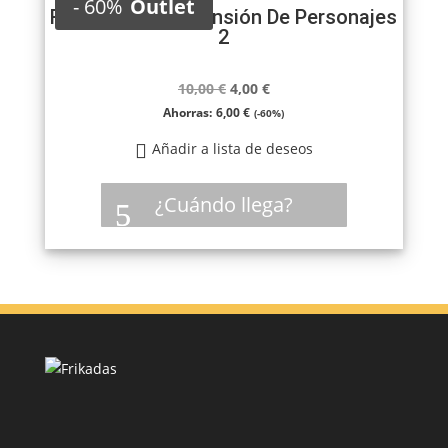
-
60%
Outlet
Rome & Roll: Expansión De Personajes
2
El
El
10,00
€
4,00
€
precio
precio
Ahorras:
6,00
€
(-60%)
original
actual
Añadir a lista de deseos
era:
es:
10,00 €.
4,00 €.
¿Cuándo llega?