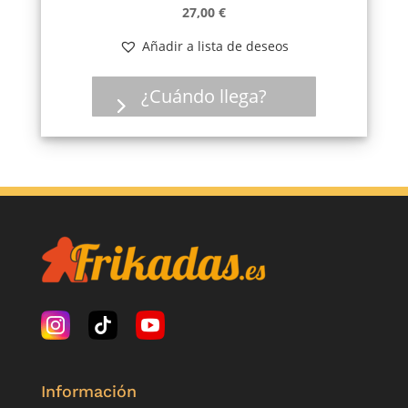
27,00
€
Añadir a lista de deseos
¿Cuándo llega?
Información