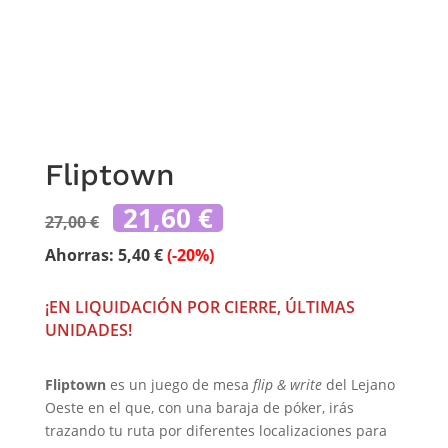
Fliptown
El
El
21,60
€
27,00
€
precio
precio
original
actual
Ahorras:
5,40
€
(-20%)
era:
es:
27,00 €.
21,60 €.
¡EN LIQUIDACIÓN POR CIERRE, ÚLTIMAS
UNIDADES!
Fliptown
es un juego de mesa
flip & write
del Lejano
Oeste en el que, con una baraja de póker, irás
trazando tu ruta por diferentes localizaciones para