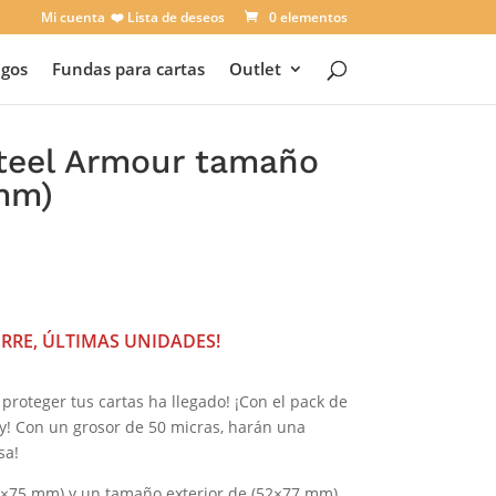
Mi cuenta
❤️ Lista de deseos
0 elementos
egos
Fundas para cartas
Outlet
teel Armour tamaño
mm)
cio
ual
 €.
ERRE, ÚLTIMAS UNIDADES!
proteger tus cartas ha llegado! ¡Con el pack de
y! Con un grosor de 50 micras, harán una
sa!
0×75 mm) y un tamaño exterior de (52×77 mm).