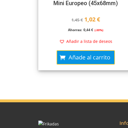
Mini Europeo (45x68mm)
El
El
1,02
€
1,45
€
precio
precio
Ahorras:
0,44
€
(-30%)
original
actual
Añadir a lista de deseos
era:
es:
Añade al carrito
1,45 €.
1,02 €.
Inf