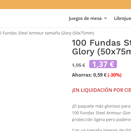
Juegos de mesa
Libroju
0 Fundas Steel Armour tamaño Glory (50x75mm)
100 Fundas S
Glory (50x75
El
El
1,37
€
1,95
€
precio
pre
original
act
Ahorras:
0,59
€
(-30%)
era:
es:
1,95 €.
1,37
¡EN LIQUIDACIÓN POR CI
¡El paquete más glorioso para 
100 Fundas Steel Armour Glor
protección ligera pero podero
Con un tamaño interior de (5