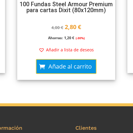
100 Fundas Steel Armour Premium
para cartas Dixit (80x120mm)
El
El
2,80
€
4,00
€
precio
precio
Ahorras:
1,20
€
(-30%)
original
actual
Añadir a lista de deseos
era:
es:
Añade al carrito
4,00 €.
2,80 €.
ormación
Clientes