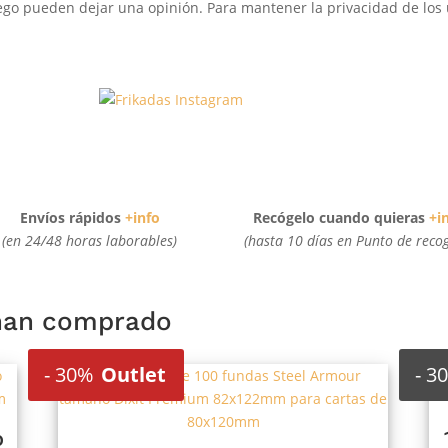
go pueden dejar una opinión. Para mantener la privacidad de los u
Envíos rápidos
+info
Recógelo cuando quieras
+i
(en 24/48 horas laborables)
(hasta 10 días en Punto de reco
 han comprado
-
30%
Outlet
-
3
o