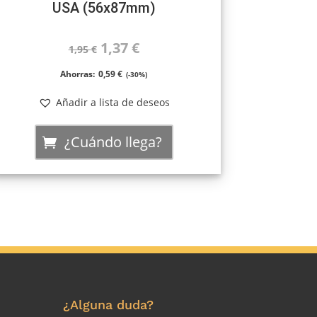
USA (56x87mm)
El
El
1,37
€
1,95
€
precio
precio
Ahorras:
0,59
€
(-30%)
original
actual
Añadir a lista de deseos
era:
es:
¿Cuándo llega?
1,95 €.
1,37 €.
¿Alguna duda?