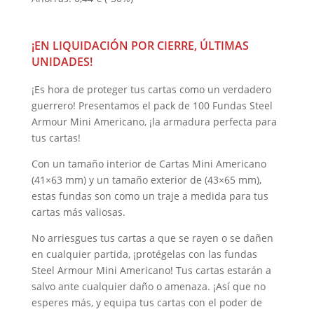
original
actual
era:
es:
¡EN LIQUIDACIÓN POR CIERRE, ÚLTIMAS
1,45 €.
1,02 €.
UNIDADES!
¡Es hora de proteger tus cartas como un verdadero
guerrero! Presentamos el pack de 100 Fundas Steel
Armour Mini Americano, ¡la armadura perfecta para
tus cartas!
Con un tamaño interior de Cartas Mini Americano
(41×63 mm) y un tamaño exterior de (43×65 mm),
estas fundas son como un traje a medida para tus
cartas más valiosas.
No arriesgues tus cartas a que se rayen o se dañen
en cualquier partida, ¡protégelas con las fundas
Steel Armour Mini Americano! Tus cartas estarán a
salvo ante cualquier daño o amenaza. ¡Así que no
esperes más, y equipa tus cartas con el poder de