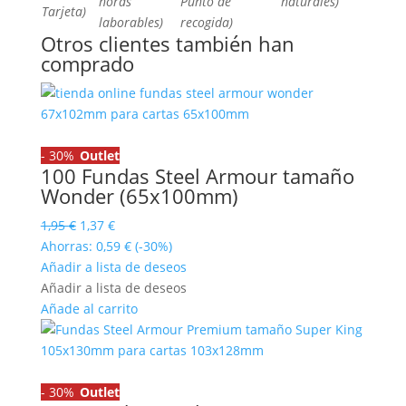
horas
Punto de
naturales)
Tarjeta)
laborables)
recogida)
Otros clientes también han
comprado
-
30%
Outlet
100 Fundas Steel Armour tamaño
Wonder (65x100mm)
El
El
1,95
€
1,37
€
precio
precio
Ahorras:
0,59
€
(-30%)
original
actual
Añadir a lista de deseos
era:
es:
Añadir a lista de deseos
1,95 €.
1,37 €.
Añade al carrito
-
30%
Outlet