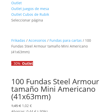
Outlet
Outlet juegos de mesa
Outlet Cubos de Rubik
Seleccionar página
Frikadas
/
Accesorios
/
Fundas para cartas
/ 100
Fundas Steel Armour tamaño Mini Americano
(41x63mm)
-
30%
Outlet
100 Fundas Steel Armour
tamaño Mini Americano
(41x63mm)
El
El
1,45
€
1,02
€
precio
precio
Ahorras:
0,44
€
(-30%)