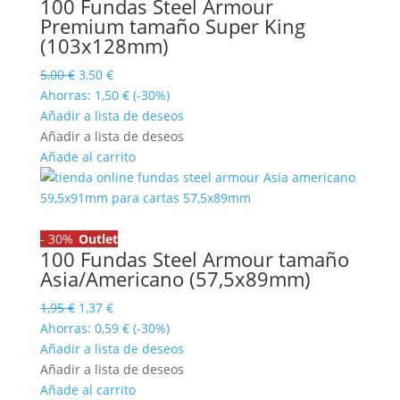
100 Fundas Steel Armour
Premium tamaño Super King
(103x128mm)
El
El
5,00
€
3,50
€
precio
precio
Ahorras:
1,50
€
(-30%)
original
actual
Añadir a lista de deseos
era:
es:
Añadir a lista de deseos
5,00 €.
3,50 €.
Añade al carrito
-
30%
Outlet
100 Fundas Steel Armour tamaño
Asia/Americano (57,5x89mm)
El
El
1,95
€
1,37
€
precio
precio
Ahorras:
0,59
€
(-30%)
original
actual
Añadir a lista de deseos
era:
es:
Añadir a lista de deseos
1,95 €.
1,37 €.
Añade al carrito