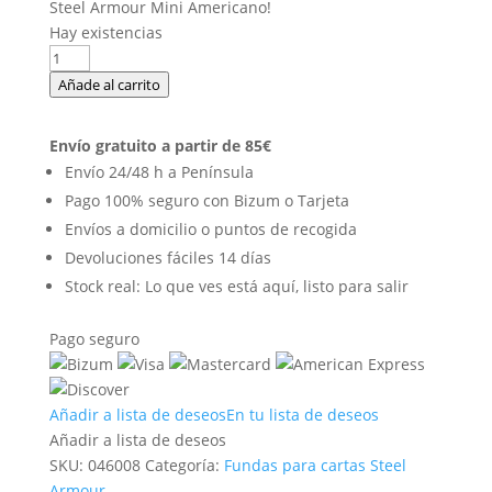
Steel Armour Mini Americano!
Hay existencias
100
Fundas
Añade al carrito
Steel
Armour
Envío gratuito a partir de 85€
tamaño
Envío 24/48 h a Península
Mini
Pago 100% seguro con Bizum o Tarjeta
Americano
Envíos a domicilio o puntos de recogida
(41x63mm)
Devoluciones fáciles 14 días
cantidad
Stock real: Lo que ves está aquí, listo para salir
Pago seguro
Añadir a lista de deseos
En tu lista de deseos
Añadir a lista de deseos
SKU:
046008
Categoría:
Fundas para cartas
Steel
Armour