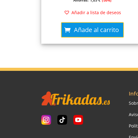
Ahorras:
1,05
€
(-30%)
original
actual
Añadir a lista de deseos
era:
es:
Añade al carrito
3,50 €.
2,45 €.
Inf
Sobr
Avis
Polí
Enví