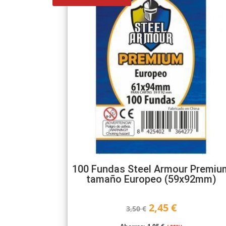
100 Fundas Steel Armour Premiu
tamaño Europeo (59x92mm)
El
El
2,45
€
3,50
€
precio
precio