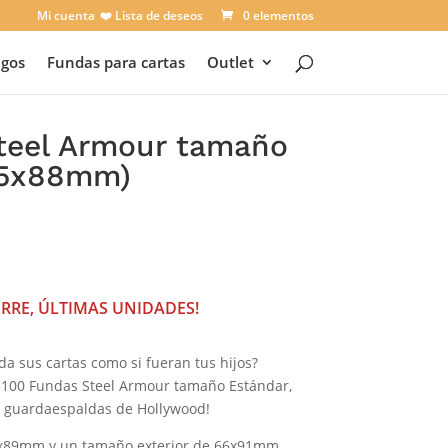
Mi cuenta
❤️ Lista de deseos
0 elementos
egos
Fundas para cartas
Outlet
teel Armour tamaño
,5x88mm)
cio
ual
 €.
ERRE, ÚLTIMAS UNIDADES!
da sus cartas como si fueran tus hijos?
e 100 Fundas Steel Armour tamaño Estándar,
 guardaespaldas de Hollywood!
4x89mm y un tamaño exterior de 66x91mm,