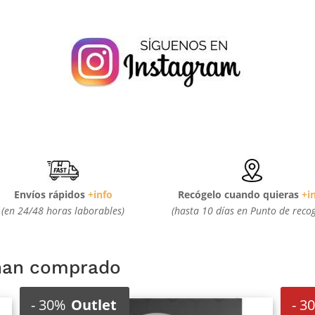
Envíos rápidos
+info
Recógelo cuando quieras
+i
(en 24/48 horas laborables)
(hasta 10 días en Punto de reco
 han comprado
-
30%
Outlet
-
3