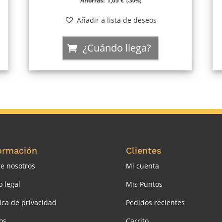
Ahorras:
1,05
€
(-30%)
original
actual
Añadir a lista de deseos
era:
es:
¿Cuándo llega?
3,50 €.
2,45 €.
ormación
Clientes
e nosotros
Mi cuenta
o legal
Mis Puntos
tica de privacidad
Pedidos recientes
os
Carrito