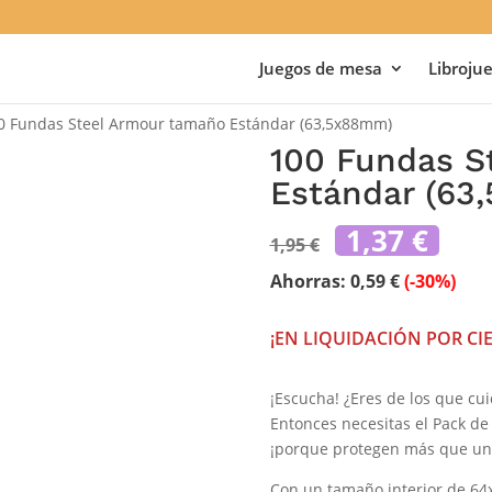
Juegos de mesa
Libroju
0 Fundas Steel Armour tamaño Estándar (63,5x88mm)
100 Fundas S
Estándar (63
El
El
1,37
€
1,95
€
precio
pre
original
act
Ahorras:
0,59
€
(-30%)
era:
es:
1,95 €.
1,37
¡EN LIQUIDACIÓN POR CI
¡Escucha! ¿Eres de los que cui
Entonces necesitas el Pack d
¡porque protegen más que un
Con un tamaño interior de 6