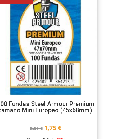
00 Fundas Steel Armour Premium
tamaño Mini Europeo (45x68mm)
El
El
1,75
€
2,50
€
precio
precio