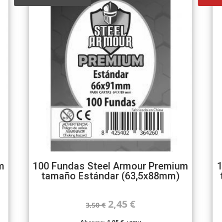
m
100 Fundas Steel Armour Premium
1
tamaño Estándar (63,5x88mm)
El
El
2,45
€
3,50
€
precio
precio