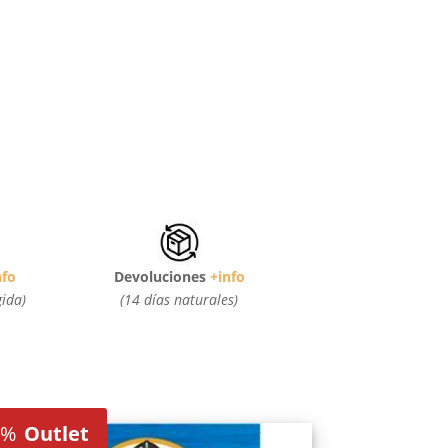
nfo
Devoluciones
+info
gida)
(14 días naturales)
0%
Outlet