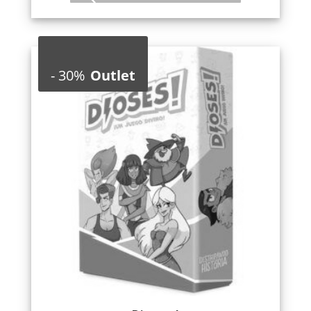
-
30%
Outlet