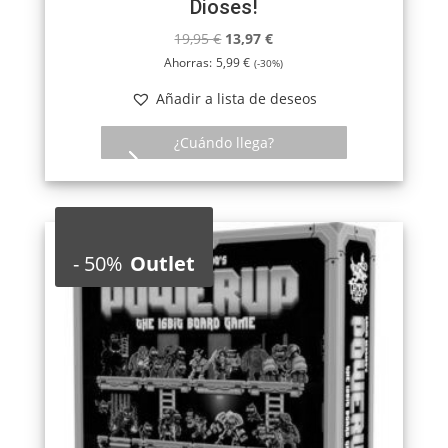
Dioses!
El
El
19,95
€
13,97
€
precio
precio
Ahorras:
5,99
€
(-30%)
original
actual
Añadir a lista de deseos
era:
es:
19,95 €.
13,97 €.
¿Cuándo llega?
-
50%
Outlet