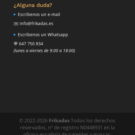
¿Alguna duda?
Escríbenos un e-mail
✉️ info@frikadas.es
Escríbenos un Whatsapp
💬 647 750 834
(lunes a viernes de 9:00 a 18:00)
© 2022-
2026
Frikadas
Todos los derechos
reservados, nº de registro N0448931 en la
oficina española de patentes y marcas.