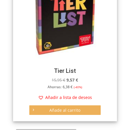
Tier List
El
El
15,95
€
9,57
€
precio
precio
Ahorras:
6,38
€
(-40%)
original
actual
Añadir a lista de deseos
era:
es:
15,95 €.
9,57 €.
Añade al carrito