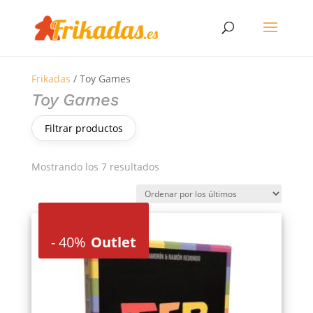
Frikadas
/ Toy Games
Toy Games
Filtrar productos
Ordenado
Mostrando los 7 resultados
por
los
últimos
-
40%
Outlet