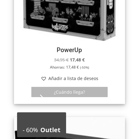
PowerUp
El
El
34,95
€
17,48
€
precio
precio
Ahorras:
17,48
€
(-50%)
original
actual
Añadir a lista de deseos
era:
es:
34,95 €.
17,48 €.
¿Cuándo llega?
-
60%
Outlet