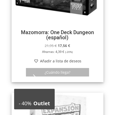
Mazomorra: One Deck Dungeon
(español)
El
El
21,95
€
17,56
€
precio
precio
Ahorras:
4,39
€
(-20%)
original
actual
Añadir a lista de deseos
era:
es:
21,95 €.
17,56 €.
¿Cuándo llega?
-
40%
Outlet