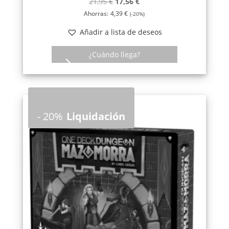
El
El
21,95
€
17,56
€
precio
precio
Ahorras:
4,39
€
(-20%)
original
actual
Añadir a lista de deseos
era:
es:
21,95 €.
17,56 €.
¿Cuándo llega?
-
20%
Liquidación