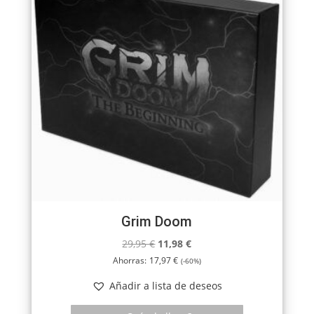
Grim Doom
El
El
29,95
€
11,98
€
precio
precio
Ahorras:
17,97
€
(-60%)
original
actual
Añadir a lista de deseos
era:
es:
29,95 €.
11,98 €.