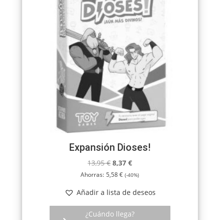
Expansión Dioses!
El
El
13,95
€
8,37
€
precio
precio
Ahorras:
5,58
€
(-40%)
original
actual
Añadir a lista de deseos
era:
es:
13,95 €.
8,37 €.
¿Cuándo llega?