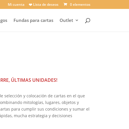
Mi cuenta
❤️ Lista de deseos
0 elementos
egos
Fundas para cartas
Outlet
recio
ctual
:
,97 €.
ERRE, ÚLTIMAS UNIDADES!
 selección y colocación de cartas en el que
ombinando mitologías, lugares, objetos y
cartas para cumplir sus condiciones y sumar el
pidas, mucha estrategia y decisiones