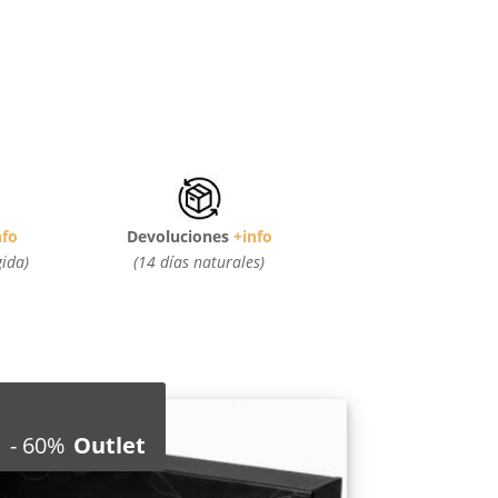
nfo
Devoluciones
+info
gida)
(14 días naturales)
-
60%
Outlet