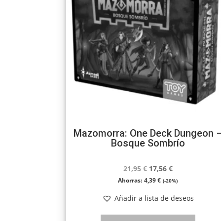
Mazomorra: One Deck Dungeon 
Bosque Sombrío
El
El
21,95
€
17,56
€
precio
precio
Ahorras:
4,39
€
(-20%)
original
actual
Añadir a lista de deseos
era:
es:
21,95 €.
17,56 €.