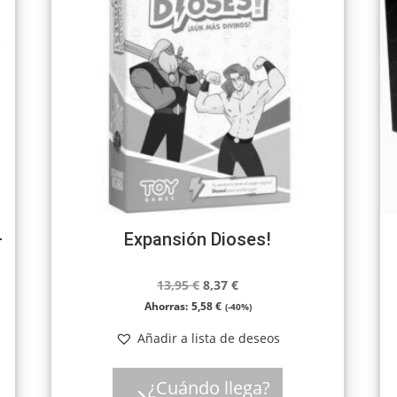
–
Expansión Dioses!
El
El
13,95
€
8,37
€
precio
precio
Ahorras:
5,58
€
(-40%)
original
actual
Añadir a lista de deseos
era:
es:
13,95 €.
8,37 €.
¿Cuándo llega?