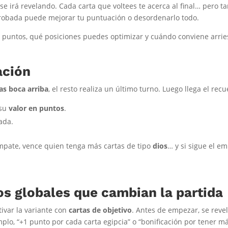
se irá revelando. Cada carta que voltees te acerca al final… pero 
a robada puede mejorar tu puntuación o desordenarlo todo.
ás puntos, qué posiciones puedes optimizar y cuándo conviene arri
ación
as boca arriba
, el resto realiza un último turno. Luego llega el recu
 su
valor en puntos
.
ada.
mpate, vence quien tenga más cartas de tipo
dios
… y si sigue el e
s globales que cambian la partida
ivar la variante con
cartas de objetivo
. Antes de empezar, se reve
mplo, “+1 punto por cada carta egipcia” o “bonificación por tener m