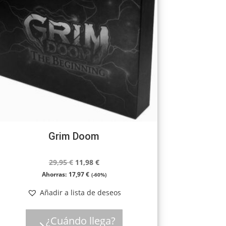
Grim Doom
El
El
29,95
€
11,98
€
precio
precio
Ahorras:
17,97
€
(-60%)
original
actual
Añadir a lista de deseos
era:
es:
29,95 €.
11,98 €.
¿Cuándo llega?