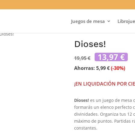
Juegos de mesa
Libroju
Dioses!
Dioses!
El
El
13,97
€
19,95
€
precio
p
original
a
Ahorras:
5,99
€
(-30%)
era:
es
19,95 €.
13
¡EN LIQUIDACIÓN POR CI
Dioses!
es un juego de mesa de
formarás un elenco perfecto c
divinidades. Organiza tus 12 
máximo de puntos. Partidas rá
constantes.