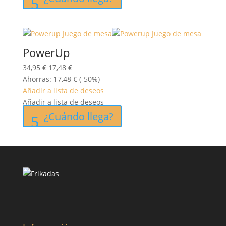
PowerUp
El
El
34,95
€
17,48
€
precio
precio
Ahorras:
17,48
€
(-50%)
original
actual
Añadir a lista de deseos
era:
es:
Añadir a lista de deseos
34,95 €.
17,48 €.
¿Cuándo llega?