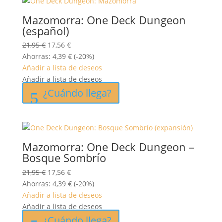
Mazomorra: One Deck Dungeon
(español)
El
El
21,95
€
17,56
€
precio
precio
Ahorras:
4,39
€
(-20%)
original
actual
Añadir a lista de deseos
era:
es:
Añadir a lista de deseos
21,95 €.
17,56 €.
¿Cuándo llega?
Mazomorra: One Deck Dungeon –
Bosque Sombrío
El
El
21,95
€
17,56
€
precio
precio
Ahorras:
4,39
€
(-20%)
original
actual
Añadir a lista de deseos
era:
es:
Añadir a lista de deseos
21,95 €.
17,56 €.
¿Cuándo llega?