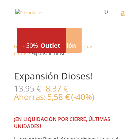
-
40%
Outlet
-
-
-
20%
20%
50%
Liquidación
Liquidación
Outlet
Frikadas
/
Juegos de mesa
/
Juegos de
Cartas
/ Expansión Dioses!
Expansión Dioses!
El
El
13,95
€
8,37
€
precio
precio
Ahorras:
5,58
€
(-40%)
original
actual
era:
es:
13,95 €.
8,37 €.
¡EN LIQUIDACIÓN POR CIERRE, ÚLTIMAS
UNIDADES!
La
expansión Dioses! ¡Aún más divinos!
amplía el