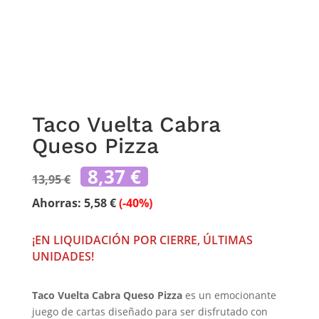
Taco Vuelta Cabra
Queso Pizza
El
El
8,37
€
13,95
€
precio
precio
original
actual
Ahorras:
5,58
€
(-40%)
era:
es:
13,95 €.
8,37 €.
¡EN LIQUIDACIÓN POR CIERRE, ÚLTIMAS
UNIDADES!
Taco Vuelta Cabra Queso Pizza
es un emocionante
juego de cartas diseñado para ser disfrutado con