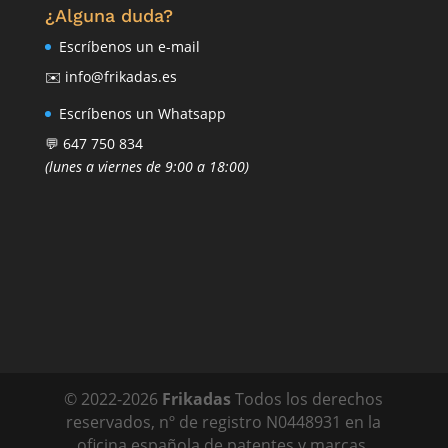
¿Alguna duda?
Escríbenos un e-mail
✉️ info@frikadas.es
Escríbenos un Whatsapp
💬 647 750 834
(lunes a viernes de 9:00 a 18:00)
© 2022-
2026
Frikadas
Todos los derechos
reservados, nº de registro N0448931 en la
oficina española de patentes y marcas.