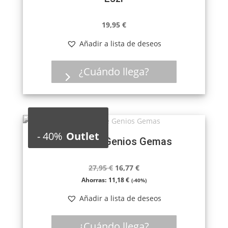
19,95
€
Añadir a lista de deseos
¿Cuándo llega?
-
40%
Outlet
Batalla de Genios Gemas
El
El
27,95
€
16,77
€
precio
precio
Ahorras:
11,18
€
(-40%)
original
actual
Añadir a lista de deseos
era:
es:
27,95 €.
16,77 €.
¿Cuándo llega?