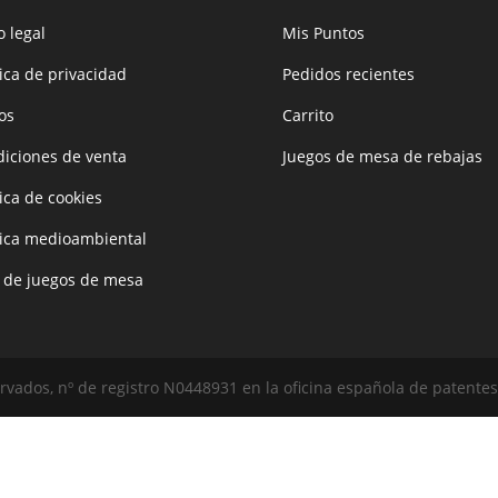
o legal
Mis Puntos
tica de privacidad
Pedidos recientes
os
Carrito
iciones de venta
Juegos de mesa de rebajas
tica de cookies
tica medioambiental
 de juegos de mesa
vados, nº de registro N0448931 en la oficina española de patentes