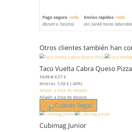
Pago seguro
+info
Envíos rápidos
+info
(Bizum o Tarjeta)
(en 24/48 horas laborable
Otros clientes también han c
Taco Vuelta Cabra Queso Pizz
El
El
13,95
€
8,37
€
precio
precio
Ahorras:
5,58
€
(-40%)
original
actual
Añadir a lista de deseos
era:
es:
Añadir a lista de deseos
13,95 €.
8,37 €.
¿Cuándo llega?
Cubimag Junior