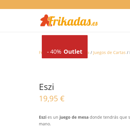
-
-
-
40%
40%
40%
Outlet
Outlet
Outlet
Frikadas
/
Juegos de mesa
/
Juegos de Cartas
/ 
Eszi
19,95
€
Eszi
es un
juego de mesa
donde tendrás que se
mano.