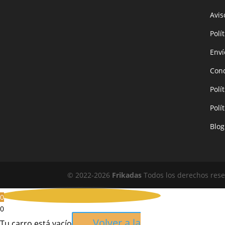
Avis
Polí
Enví
Cond
Polí
Polí
Blog
© 2022-
2026
Frikadas
Todos los derechos reser
0
0
Volver a la
Tu carro está vacío