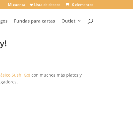
Mi cuenta
❤️ Lista de deseos
0 elementos
egos
Fundas para cartas
Outlet
y!
ásico Sushi Go!
con muchos más platos y
ugadores.