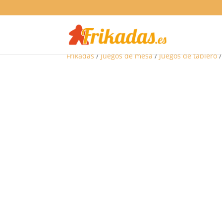
Frikadas
/
Juegos de mesa
/
Juegos de tablero
/