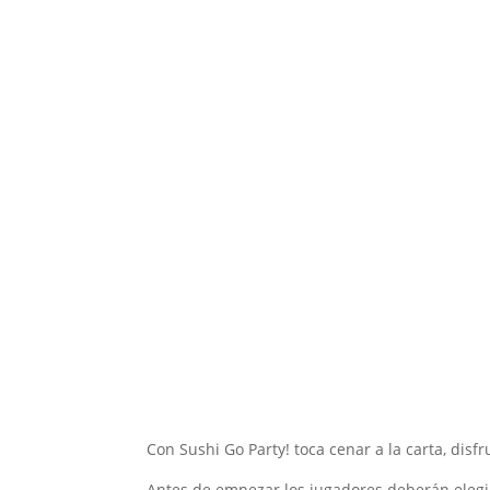
Con Sushi Go Party! toca cenar a la carta, disf
Antes de empezar los jugadores deberán elegi