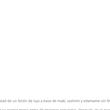
rutad de un festín de lujo a base de maki, sashimi y edamame sin fi
r su propio menú entre 20 opciones exquisitas. Después, igual que