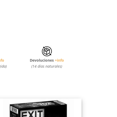
nfo
Devoluciones
+info
gida)
(14 días naturales)