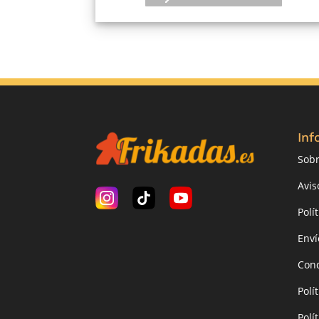
Inf
Sobr
Avis
Polí
Enví
Cond
Polí
Polí