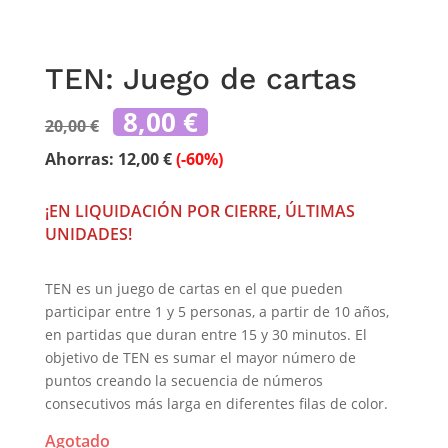
TEN: Juego de cartas
El
El
8,00
€
20,00
€
precio
precio
original
actual
Ahorras:
12,00
€
(-60%)
era:
es:
20,00 €.
8,00 €.
¡EN LIQUIDACIÓN POR CIERRE, ÚLTIMAS
UNIDADES!
TEN es un juego de cartas en el que pueden
participar entre 1 y 5 personas, a partir de 10 años,
en partidas que duran entre 15 y 30 minutos. El
objetivo de TEN es sumar el mayor número de
puntos creando la secuencia de números
consecutivos más larga en diferentes filas de color.
Agotado