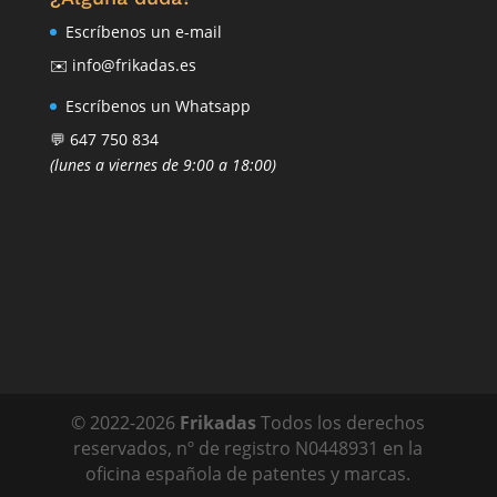
Escríbenos un e-mail
✉️ info@frikadas.es
Escríbenos un Whatsapp
💬 647 750 834
(lunes a viernes de 9:00 a 18:00)
© 2022-
2026
Frikadas
Todos los derechos
reservados, nº de registro N0448931 en la
oficina española de patentes y marcas.