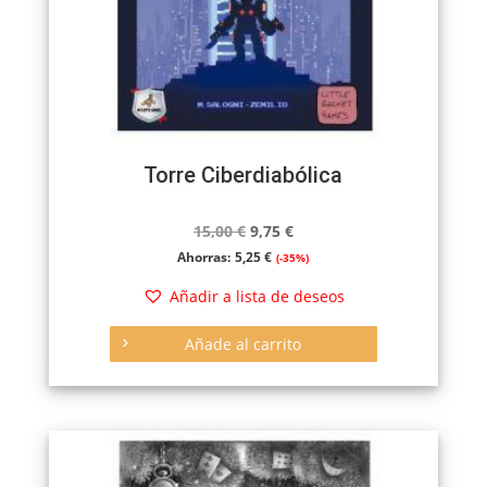
Torre Ciberdiabólica
El
El
15,00
€
9,75
€
precio
precio
Ahorras:
5,25
€
(-35%)
original
actual
Añadir a lista de deseos
era:
es:
15,00 €.
9,75 €.
Añade al carrito