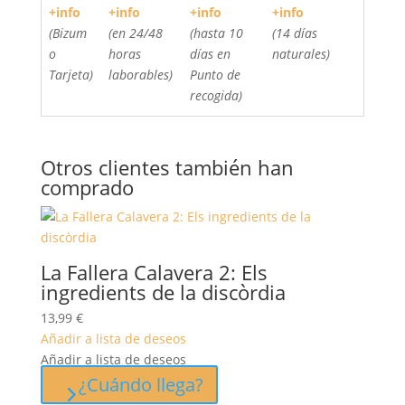
+info
+info
+info
+info
(Bizum
(en 24/48
(hasta 10
(14 días
o
horas
días en
naturales)
Tarjeta)
laborables)
Punto de
recogida)
Otros clientes también han
comprado
La Fallera Calavera 2: Els
ingredients de la discòrdia
13,99
€
Añadir a lista de deseos
Añadir a lista de deseos
¿Cuándo llega?