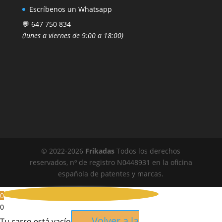
Escríbenos un Whatsapp
💬 647 750 834
(lunes a viernes de 9:00 a 18:00)
© 2022-
2026
Frikadas
Todos los derechos
reservados, nº de registro N0448931 en la oficina
española de patentes y marcas.
0
0
Volver a la
Tu carro está vacío