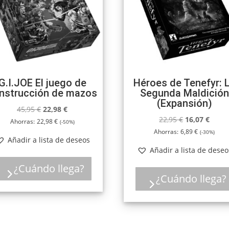
G.I.JOE El juego de
Héroes de Tenefyr: 
nstrucción de mazos
Segunda Maldición
(Expansión)
El
El
45,95
€
22,98
€
El
El
22,95
€
16,07
€
precio
precio
Ahorras:
22,98
€
(-50%)
precio
preci
original
actual
Ahorras:
6,89
€
(-30%)
Añadir a lista de deseos
original
actua
era:
es:
Añadir a lista de deseo
era:
es:
45,95 €.
22,98 €.
22,95 €.
16,07 
¿Cuándo llega?
¿Cuándo llega?