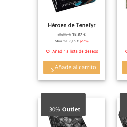
Héroes de Tenefyr
El
El
26,95
€
18,87
€
precio
precio
Ahorras:
8,09
€
(-30%)
original
actual
Añadir a lista de deseos
era:
es:
26,95 €.
18,87 €.
Añade al carrito
-
30%
Outlet
-