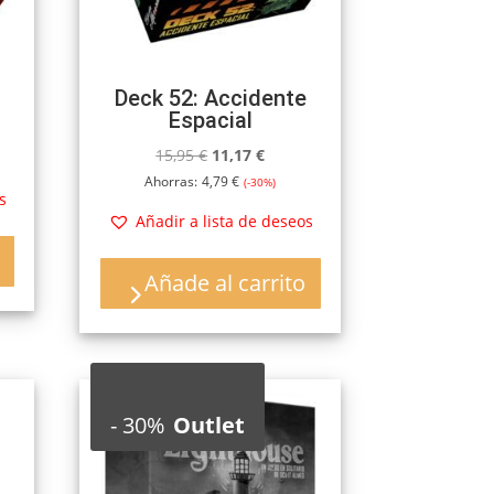
Deck 52: Accidente
Espacial
El
El
15,95
€
11,17
€
precio
precio
Ahorras:
4,79
€
(-30%)
s
original
actual
Añadir a lista de deseos
era:
es:
.
15,95 €.
11,17 €.
Añade al carrito
-
30%
Outlet