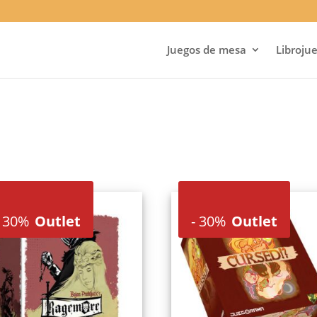
Juegos de mesa
Libroju
30%
Outlet
-
30%
Outlet