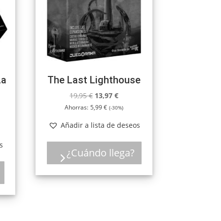
La
The Last Lighthouse
El
El
19,95
€
13,97
€
precio
precio
Ahorras:
5,99
€
(-30%)
original
actual
Añadir a lista de deseos
o
era:
es:
l
19,95 €.
13,97 €.
s
¿Cuándo llega?
€.