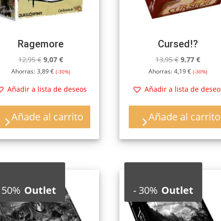
Ragemore
Cursed!?
El
El
El
El
12,95
€
9,07
€
13,95
€
9,77
€
precio
precio
precio
precio
Ahorras:
3,89
€
Ahorras:
4,19
€
(-30%)
(-30%)
original
actual
original
actual
Añadir a lista de deseos
Añadir a lista de deseo
era:
es:
era:
es:
12,95 €.
9,07 €.
13,95 €.
9,77 €
Añade al carrito
Añade al carrito
50%
Outlet
-
30%
Outlet