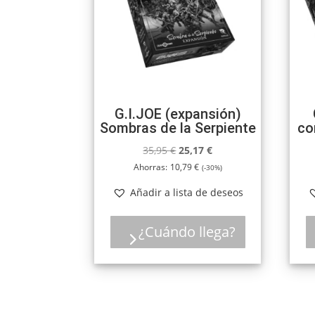
G.I.JOE (expansión)
Sombras de la Serpiente
co
El
El
35,95
€
25,17
€
precio
precio
Ahorras:
10,79
€
(-30%)
original
actual
Añadir a lista de deseos
era:
es:
35,95 €.
25,17 €.
¿Cuándo llega?