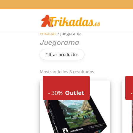
Frikadas
/ Juegorama
Juegorama
Filtrar productos
Ordenado
Mostrando los 8 resultados
por
los
-
30%
Outlet
-
últimos