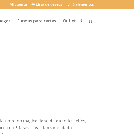
Mi cuenta
❤️ Lista de deseos
0 elementos
uegos
Fundas para cartas
Outlet
nta un reino mágico lleno de duendes, elfos,
s con 3 fases clave: lanzar el dado,