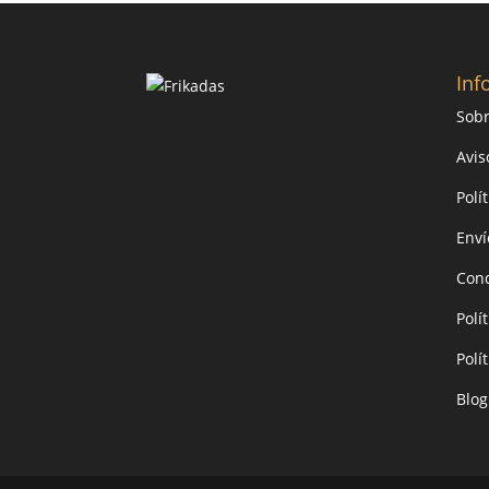
Inf
Sobr
Avis
Polí
Enví
Cond
Polí
Polí
Blog