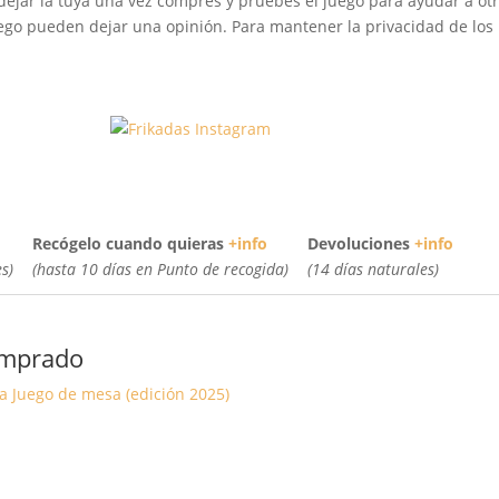
dejar la tuya una vez compres y pruebes el juego para ayudar a otr
go pueden dejar una opinión. Para mantener la privacidad de los u
Recógelo cuando quieras
+info
Devoluciones
+info
s)
(hasta 10 días en Punto de recogida)
(14 días naturales)
omprado