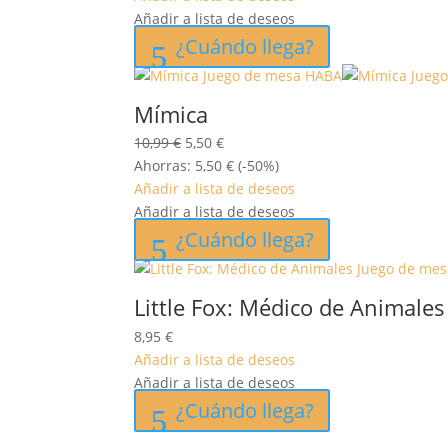
Añadir a lista de deseos
¿Cuándo llega?
Mímica
El
El
10,99
€
5,50
€
precio
precio
Ahorras:
5,50
€
(-50%)
original
actual
Añadir a lista de deseos
era:
es:
Añadir a lista de deseos
10,99 €.
5,50 €.
¿Cuándo llega?
Little Fox: Médico de Animales
8,95
€
Añadir a lista de deseos
Añadir a lista de deseos
¿Cuándo llega?