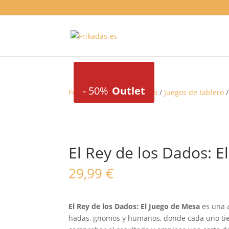
-
50%
Outlet
Frikadas
/
Juegos de mesa
/
Juegos de tablero
/
El Rey de los Dados: E
29,99
€
El Rey de los Dados: El Juego de Mesa
es una 
hadas, gnomos y humanos, donde cada uno tiene 