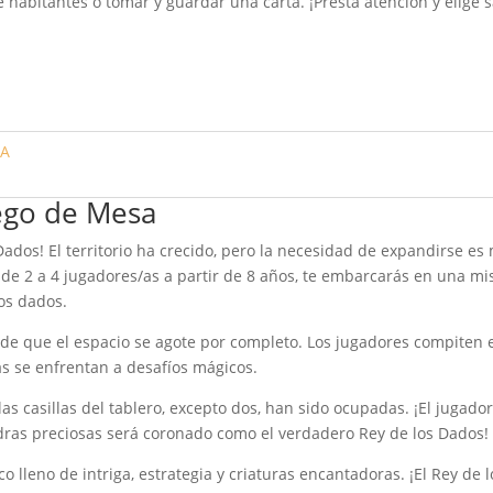
 habitantes o tomar y guardar una carta. ¡Presta atención y elige 
BA
uego de Mesa
 Dados! El territorio ha crecido, pero la necesidad de expandirse 
de 2 a 4 jugadores/as a partir de 8 años, te embarcarás en una mis
los dados.
s de que el espacio se agote por completo. Los jugadores compiten 
as se enfrentan a desafíos mágicos.
las casillas del tablero, excepto dos, han sido ocupadas. ¡El jugad
edras preciosas será coronado como el verdadero Rey de los Dados!
lleno de intriga, estrategia y criaturas encantadoras. ¡El Rey de