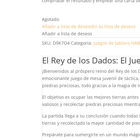
comprobar el resultado y emplear una carta de
Agotado
Añadir a lista de deseos
En tu lista de deseos
Añadir a lista de deseos
SKU:
D9K7O4
Categoría:
Juegos de tablero
HA
El Rey de los Dados: El J
¡Bienvenidos al próspero reino del Rey de los
emocionante juego de mesa juvenil de táctica, 
piedras preciosas, todo gracias a la magia de 
El objetivo es ocupar las mejores tierras ante
valiosos y recolectar piedras preciosas mientr
La partida llega a su conclusión cuando todas 
tierras y recolectado la mayor cantidad de pi
Prepárate para sumergirte en un mundo mágico 