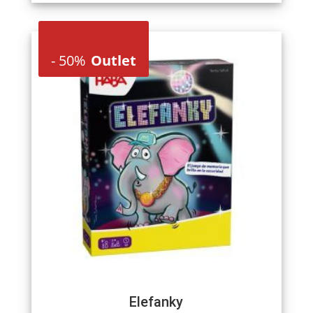
-
50%
Outlet
Elefanky