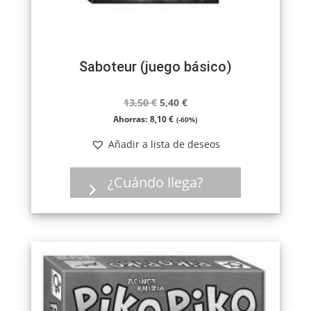
Saboteur (juego básico)
El
El
13,50
€
5,40
€
precio
precio
Ahorras:
8,10
€
(-60%)
original
actual
Añadir a lista de deseos
era:
es:
13,50 €.
5,40 €.
¿Cuándo llega?