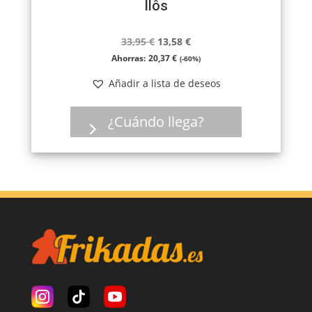
Ilôs
El
El
33,95
€
13,58
€
precio
precio
Ahorras:
20,37
€
(-60%)
original
actual
Añadir a lista de deseos
era:
es:
33,95 €.
13,58 €.
¿Cuándo llega?