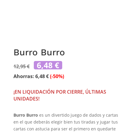
Burro Burro
El
El
6,48
€
12,95
€
precio
precio
original
actual
Ahorras:
6,48
€
(-50%)
era:
es:
12,95 €.
6,48 €.
¡EN LIQUIDACIÓN POR CIERRE, ÚLTIMAS
UNIDADES!
Burro Burro
es un divertido juego de dados y cartas
en el que deberás elegir bien tus tiradas y jugar tus
cartas con astucia para ser el primero en quedarte