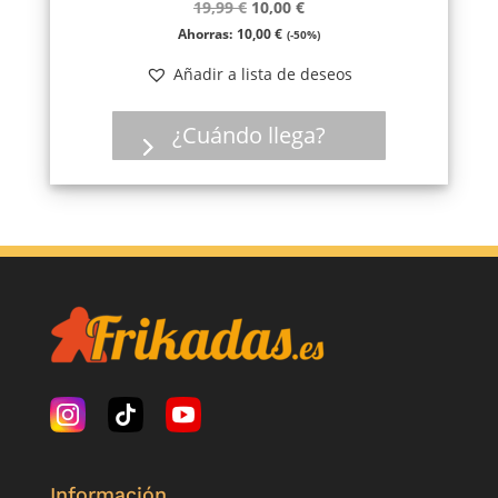
El
El
19,99
€
10,00
€
precio
precio
Ahorras:
10,00
€
(-50%)
original
actual
Añadir a lista de deseos
era:
es:
19,99 €.
10,00 €.
¿Cuándo llega?
Información