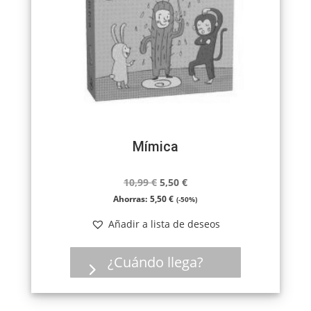
Mímica
El
El
10,99
€
5,50
€
precio
precio
Ahorras:
5,50
€
(-50%)
original
actual
Añadir a lista de deseos
era:
es:
10,99 €.
5,50 €.
¿Cuándo llega?