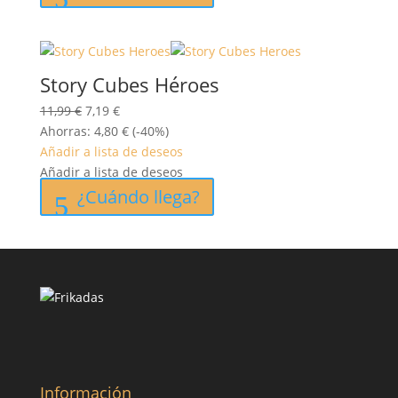
Story Cubes Héroes
El
El
11,99
€
7,19
€
precio
precio
Ahorras:
4,80
€
(-40%)
original
actual
Añadir a lista de deseos
era:
es:
Añadir a lista de deseos
11,99 €.
7,19 €.
¿Cuándo llega?
Información