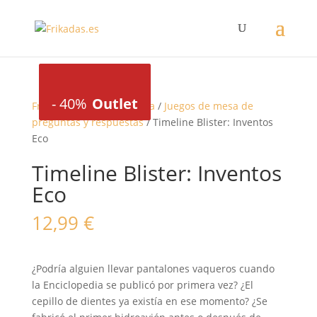
-
-
30%
40%
Outlet
Outlet
Frikadas
/
Juegos de mesa
/
Juegos de mesa de
preguntas y respuestas
/ Timeline Blister: Inventos
Eco
Timeline Blister: Inventos
Eco
12,99
€
¿Podría alguien llevar pantalones vaqueros cuando
la Enciclopedia se publicó por primera vez? ¿El
cepillo de dientes ya existía en ese momento? ¿Se