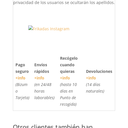
privacidad de los usuarios se ocultarán los apellidos.
Recógelo
Pago
Envíos
cuando
seguro
rápidos
quieras
Devoluciones
+info
+info
+info
+info
(Bizum
(en 24/48
(hasta 10
(14 días
o
horas
días en
naturales)
Tarjeta)
laborables)
Punto de
recogida)
Otros clientes también han