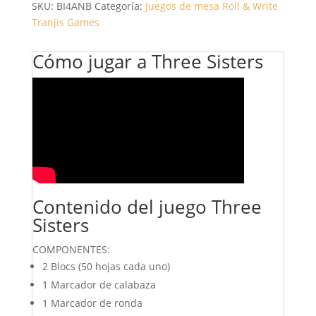
SKU:
BI4ANB
Categoría:
Juegos de mesa Roll & Write
Tranjis Games
Cómo jugar a Three Sisters
Contenido del juego Three
Sisters
COMPONENTES:
2 Blocs (50 hojas cada uno)
1 Marcador de calabaza
1 Marcador de ronda