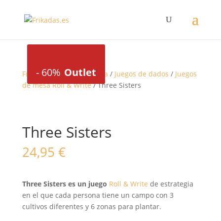
-
60%
Outlet
Frikadas
/
Juegos de mesa
/
Juegos de dados
/
Juegos
de mesa Roll & Write
/ Three Sisters
Three Sisters
24,95
€
Three Sisters es un juego
Roll & Write
de estrategia
en el que cada persona tiene un campo con 3
cultivos diferentes y 6 zonas para plantar.