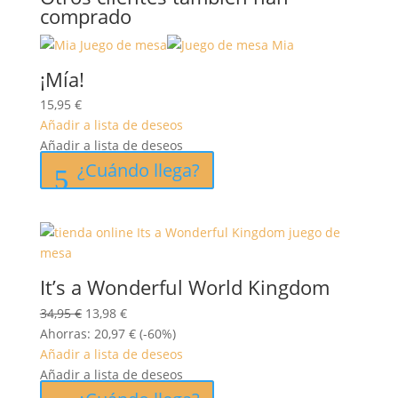
comprado
¡Mía!
15,95
€
Añadir a lista de deseos
Añadir a lista de deseos
¿Cuándo llega?
It’s a Wonderful World Kingdom
El
El
34,95
€
13,98
€
precio
precio
Ahorras:
20,97
€
(-60%)
original
actual
Añadir a lista de deseos
era:
es:
Añadir a lista de deseos
34,95 €.
13,98 €.