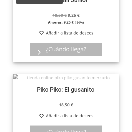
El
El
18,50
€
9,25
€
precio
precio
Ahorras:
9,25
€
(-50%)
original
actual
Añadir a lista de deseos
era:
es:
18,50 €.
9,25 €.
¿Cuándo llega?
Piko Piko: El gusanito
18,50
€
Añadir a lista de deseos
¿Cuándo llega?