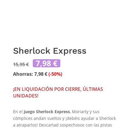
Sherlock Express
El
El
7,98
€
15,95
€
precio
precio
original
actual
Ahorras:
7,98
€
(-50%)
era:
es:
15,95 €.
7,98 €.
¡EN LIQUIDACIÓN POR CIERRE, ÚLTIMAS
UNIDADES!
En el
juego Sherlock Express
, Moriarty y sus
cómplices andan sueltos y ¡debéis ayudar a Sherlock
a atraparlos! Descartad sospechosos con las pistas