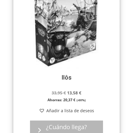
Ilôs
El
El
33,95
€
13,58
€
precio
precio
Ahorras:
20,37
€
(-60%)
original
actual
Añadir a lista de deseos
era:
es:
33,95 €.
13,58 €.
¿Cuándo llega?