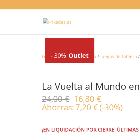
-
30%
Outlet
-
-
30%
30%
Outlet
Outlet
Frikadas
/
Juegos de mesa
/
Juegos de tablero
/
La Vuelta al Mundo en
El
El
24,00
€
16,80
€
precio
precio
Ahorras:
7,20
€
(-30%)
original
actual
era:
es:
24,00 €.
16,80 €.
¡EN LIQUIDACIÓN POR CIERRE, ÚLTIMAS