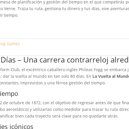
mesa de planificación y gestión del tiempo en el que competirás p
lio Verne. Traza tu ruta, gestiona tu dinero y tus días, vive avent
el tiempo.
ing Games
 Días – Una carrera contrarreloj alr
orm Club, el excéntrico caballero inglés Phileas Fogg se embarca 
 dar la vuelta al mundo en tan solo 80 días. En
La Vuelta al Mund
onstantes, imprevistos y una férrea gestión del tiempo.
 tiempo
 de octubre de 1872, con el objetivo de regresar antes de que fina
lobo aerostático) y utilizarlas como medidor para trazar tu ruta di
planificar bien cada trayecto será clave para no quedarte atrás.
jes icónicos