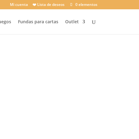
Mi cuenta
❤️ Lista de deseos
0 elementos
uegos
Fundas para cartas
Outlet