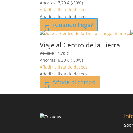
precio
precio
Ahorras:
7,20
€
(-30%)
original
actual
Añadir a lista de deseos
era:
es:
Añadir a lista de deseos
24,00 €.
16,80 €.
¿Cuándo llega?
Viaje al Centro de la Tierra
El
El
21,00
€
14,70
€
precio
precio
Ahorras:
6,30
€
(-30%)
original
actual
Añadir a lista de deseos
era:
es:
Añadir a lista de deseos
21,00 €.
14,70 €.
Añade al carrito
Inf
Sobr