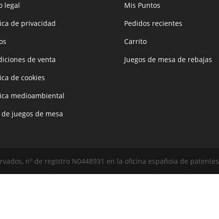
o legal
Mis Puntos
tica de privacidad
Pedidos recientes
os
Carrito
iciones de venta
Juegos de mesa de rebajas
tica de cookies
tica medioambiental
 de juegos de mesa
vados, nº de registro N0448931 en la oficina española de patentes