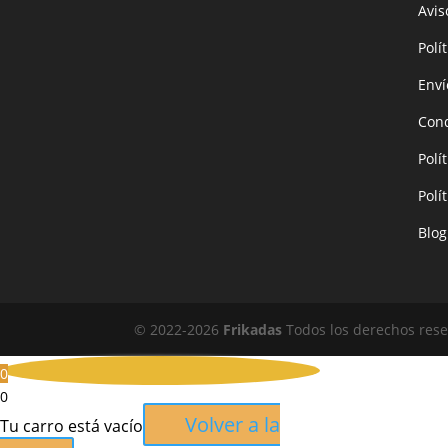
Avis
Polí
Enví
Cond
Polí
Polí
Blog
© 2022-
2026
Frikadas
Todos los derechos reser
0
0
Volver a la
Tu carro está vacío