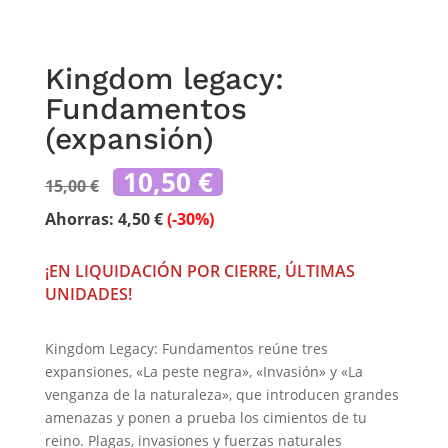
Kingdom legacy:
Fundamentos
(expansión)
El
El
10,50
€
15,00
€
precio
precio
original
actual
Ahorras:
4,50
€
(-30%)
era:
es:
15,00 €.
10,50 €.
¡EN LIQUIDACIÓN POR CIERRE, ÚLTIMAS
UNIDADES!
Kingdom Legacy: Fundamentos reúne tres
expansiones, «La peste negra», «Invasión» y «La
venganza de la naturaleza», que introducen grandes
amenazas y ponen a prueba los cimientos de tu
reino. Plagas, invasiones y fuerzas naturales