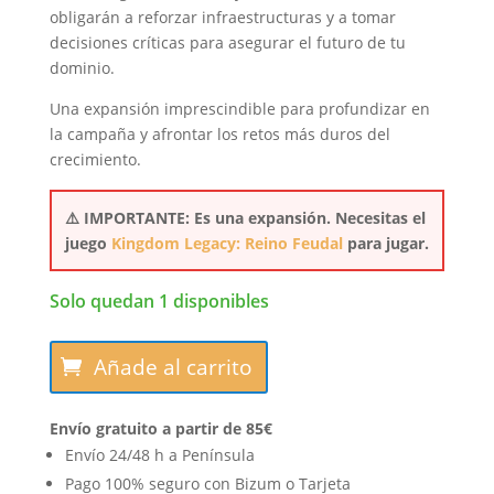
obligarán a reforzar infraestructuras y a tomar
decisiones críticas para asegurar el futuro de tu
dominio.
Una expansión imprescindible para profundizar en
la campaña y afrontar los retos más duros del
crecimiento.
⚠️ IMPORTANTE: Es una expansión. Necesitas el
juego
Kingdom Legacy: Reino Feudal
para jugar.
Solo quedan 1 disponibles
Kingdom
Añade al carrito
legacy:
Fundamentos
Envío gratuito a partir de 85€
(expansión)
cantidad
Envío 24/48 h a Península
Pago 100% seguro con Bizum o Tarjeta