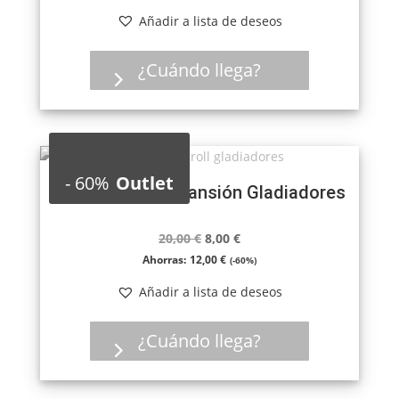
Añadir a lista de deseos
¿Cuándo llega?
-
60%
Outlet
Rome & Roll: Expansión Gladiadores
El
El
20,00
€
8,00
€
precio
precio
Ahorras:
12,00
€
(-60%)
original
actual
Añadir a lista de deseos
era:
es:
20,00 €.
8,00 €.
¿Cuándo llega?