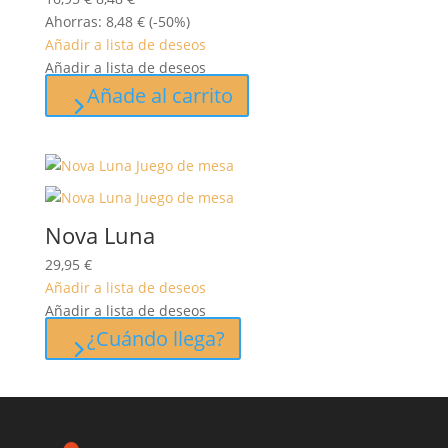
precio
precio
Ahorras:
8,48
€
(-50%)
original
actual
Añadir a lista de deseos
era:
es:
Añadir a lista de deseos
16,95 €.
8,48 €.
Añade al carrito
Nova Luna
29,95
€
Añadir a lista de deseos
Añadir a lista de deseos
¿Cuándo llega?