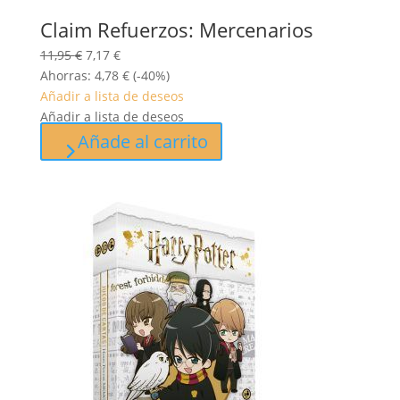
Claim Refuerzos: Mercenarios
El
El
11,95
€
7,17
€
precio
precio
Ahorras:
4,78
€
(-40%)
original
actual
Añadir a lista de deseos
era:
es:
Añadir a lista de deseos
11,95 €.
7,17 €.
Añade al carrito