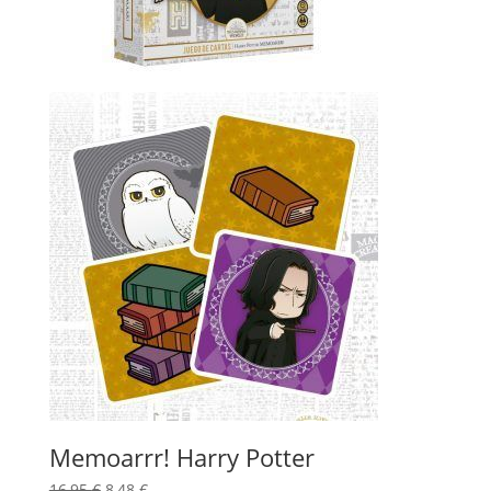
Memoarrr! Harry Potter
El
El
16,95
€
8,48
€