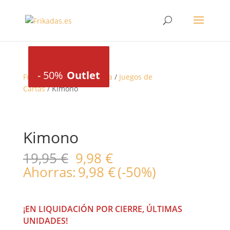
-
50%
Outlet
-
-
40%
50%
Outlet
Outlet
Frikadas
/
Juegos de mesa
/
Juegos de
Cartas
/ Kimono
Kimono
El
El
19,95
€
9,98
€
precio
precio
Ahorras:
9,98
€
(-50%)
original
actual
era:
es:
19,95 €.
9,98 €.
¡EN LIQUIDACIÓN POR CIERRE, ÚLTIMAS
UNIDADES!