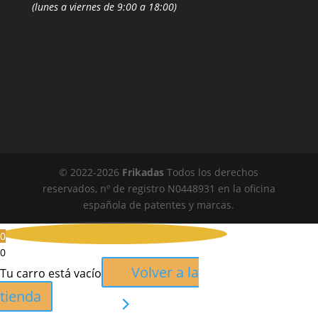
(lunes a viernes de 9:00 a 18:00)
© 2022-
2026
Frikadas
Todos los derechos
reservados, nº de registro N0448931 en la oficina
española de patentes y marcas.
0
0
Volver a la
Tu carro está vacío
tienda