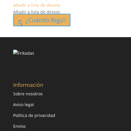
original
actual
Añadir a lista de deseos
era:
es:
Añadir a lista de deseos
29,99 €.
12,00 €.
¿Cuándo llega?
Información
Sobre nosotros
Aviso legal
Política de privacidad
Envíos