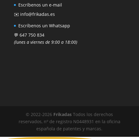
Escríbenos un e-mail
✉️ info@frikadas.es
Escríbenos un Whatsapp
💬 647 750 834
(lunes a viernes de 9:00 a 18:00)
© 2022-
2026
Frikadas
Todos los derechos
reservados, nº de registro N0448931 en la oficina
española de patentes y marcas.