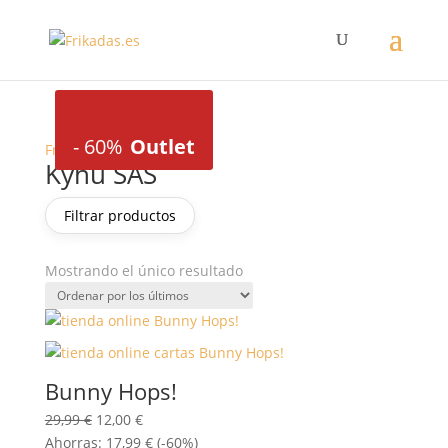
-
60%
Outlet
Frikadas
/ Kyhu SAS
Kyhu SAS
Filtrar productos
Mostrando el único resultado
Bunny Hops!
El
El
29,99
€
12,00
€
precio
precio
Ahorras:
17,99
€
(-60%)