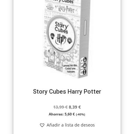
Story Cubes Harry Potter
El
El
13,99
€
8,39
€
precio
precio
Ahorras:
5,60
€
(-40%)
original
actual
Añadir a lista de deseos
era:
es: