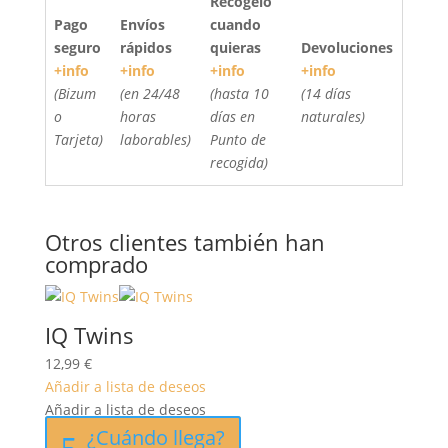
Recógelo
Pago
Envíos
cuando
seguro
rápidos
quieras
Devoluciones
+info
+info
+info
+info
(Bizum
(en 24/48
(hasta 10
(14 días
o
horas
días en
naturales)
Tarjeta)
laborables)
Punto de
recogida)
Otros clientes también han
comprado
IQ Twins
12,99
€
Añadir a lista de deseos
Añadir a lista de deseos
¿Cuándo llega?