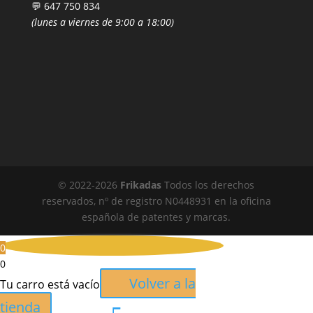
💬 647 750 834
(lunes a viernes de 9:00 a 18:00)
© 2022-
2026
Frikadas
Todos los derechos
reservados, nº de registro N0448931 en la oficina
española de patentes y marcas.
0
0
Volver a la
Tu carro está vacío
tienda