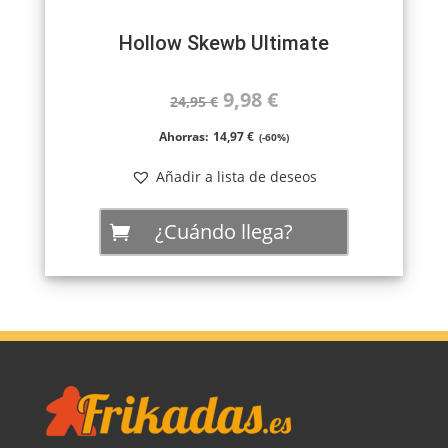
Hollow Skewb Ultimate
El
El
9,98
€
24,95
€
precio
precio
Ahorras:
14,97
€
(-60%)
original
actual
Añadir a lista de deseos
era:
es:
¿Cuándo llega?
24,95 €.
9,98 €.