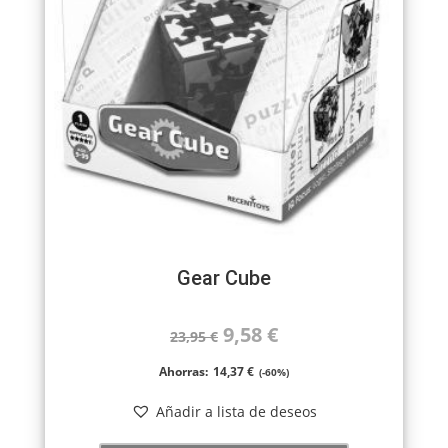
Gear Cube
El
El
9,58
€
23,95
€
precio
precio
Ahorras:
14,37
€
(-60%)
original
actual
Añadir a lista de deseos
era:
es: