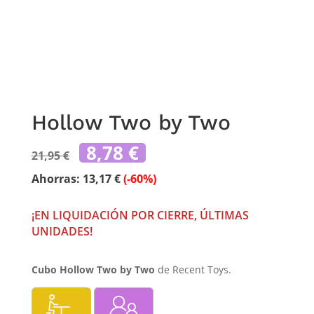
Hollow Two by Two
El
El
8,78
€
21,95
€
precio
precio
original
actual
Ahorras:
13,17
€
(-60%)
era:
es:
21,95 €.
8,78 €.
¡EN LIQUIDACIÓN POR CIERRE, ÚLTIMAS
UNIDADES!
Cubo Hollow Two by Two
de Recent Toys.