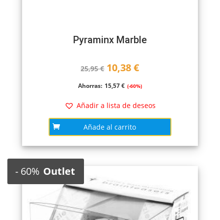
Pyraminx Marble
El
El
10,38
€
25,95
€
precio
precio
Ahorras:
15,57
€
(-60%)
original
actual
Añadir a lista de deseos
era:
es:
Añade al carrito
25,95 €.
10,38 €.
-
60%
Outlet