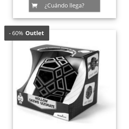
¿Cuándo llega?
23,95 €.
9,58 €.
-
60%
Outlet