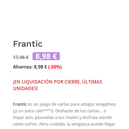
Frantic
El
El
8,98
€
17,96
€
precio
precio
original
actual
Ahorras:
8,98
€
(-50%)
era:
es:
17,96 €.
8,98 €.
¡EN LIQUIDACIÓN POR CIERRE, ÚLTIMAS
UNIDADES!
Frantic
es un juego de cartas para amigos vengativos
(¡y un poco cabr***!). Deshazte de tus cartas… o
mejor aún, pásaselas a tus rivales y disfruta viendo
cómo sufren. Pero cuidado, la venganza puede llegar