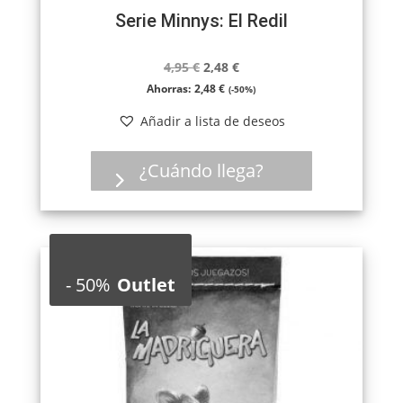
Serie Minnys: El Redil
El
El
4,95
€
2,48
€
precio
precio
Ahorras:
2,48
€
(-50%)
original
actual
Añadir a lista de deseos
era:
es:
4,95 €.
2,48 €.
¿Cuándo llega?
-
50%
Outlet