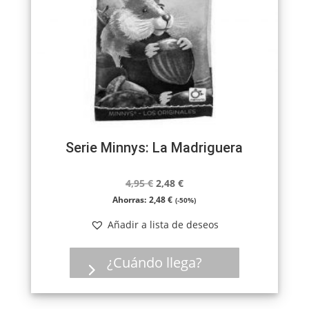
Serie Minnys: La Madriguera
El
El
4,95
€
2,48
€
precio
precio
Ahorras:
2,48
€
(-50%)
original
actual
Añadir a lista de deseos
era:
es:
4,95 €.
2,48 €.
¿Cuándo llega?