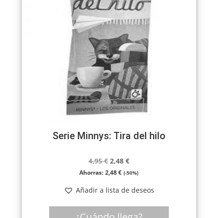
Serie Minnys: Tira del hilo
El
El
4,95
€
2,48
€
precio
precio
Ahorras:
2,48
€
(-50%)
original
actual
Añadir a lista de deseos
era:
es:
4,95 €.
2,48 €.
¿Cuándo llega?