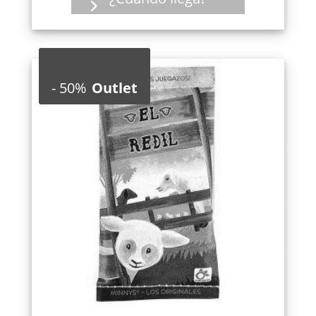
-
50%
Outlet