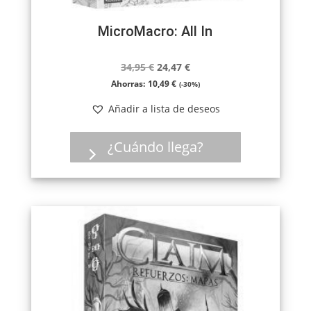
MicroMacro: All In
El
El
34,95
€
24,47
€
precio
precio
Ahorras:
10,49
€
(-30%)
original
actual
Añadir a lista de deseos
era:
es:
34,95 €.
24,47 €.
¿Cuándo llega?