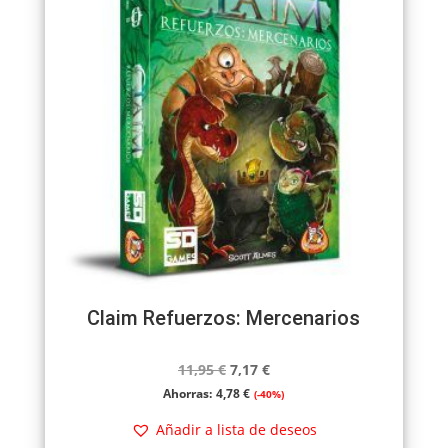
Claim Refuerzos: Mercenarios
El
El
11,95
€
7,17
€
precio
precio
Ahorras:
4,78
€
(-40%)
original
actual
Añadir a lista de deseos
era:
es: