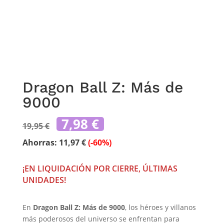
Dragon Ball Z: Más de
9000
El
El
7,98
€
19,95
€
precio
precio
original
actual
Ahorras:
11,97
€
(-60%)
era:
es:
19,95 €.
7,98 €.
¡EN LIQUIDACIÓN POR CIERRE, ÚLTIMAS
UNIDADES!
En
Dragon Ball Z: Más de 9000
, los héroes y villanos
más poderosos del universo se enfrentan para