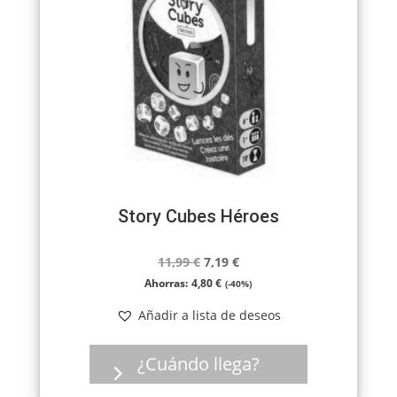
Story Cubes Héroes
El
El
11,99
€
7,19
€
precio
precio
Ahorras:
4,80
€
(-40%)
original
actual
Añadir a lista de deseos
era:
es:
11,99 €.
7,19 €.
¿Cuándo llega?