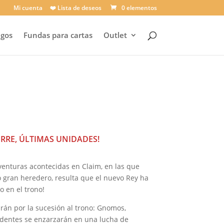
Mi cuenta
❤️ Lista de deseos
0 elementos
egos
Fundas para cartas
Outlet
cio
tual
7 €.
ERRE, ÚLTIMAS UNIDADES!
 aventuras acontecidas en Claim, en las que
gran heredero, resulta que el nuevo Rey ha
 en el trono!
rán por la sucesión al trono: Gnomos,
Videntes se enzarzarán en una lucha de