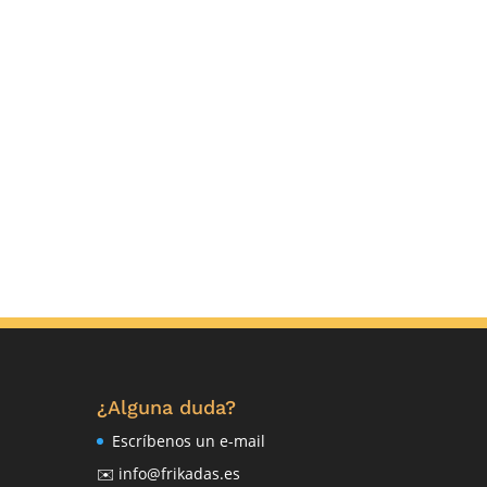
¿Alguna duda?
Escríbenos un e-mail
✉️ info@frikadas.es