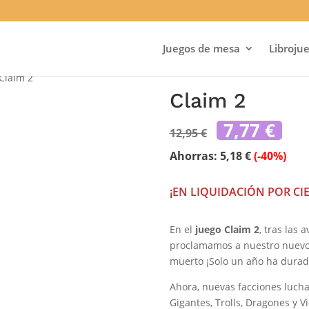
Juegos de mesa
Libroju
Claim 2
Claim 2
El
El
7,77
€
12,95
€
precio
pre
original
ac
Ahorras:
5,18
€
(-40%)
era:
es:
12,95 €.
7,7
¡EN LIQUIDACIÓN POR CI
En el
juego Claim 2
, tras las
proclamamos a nuestro nuevo 
muerto ¡Solo un año ha durado
Ahora, nuevas facciones lucha
Gigantes, Trolls, Dragones y 