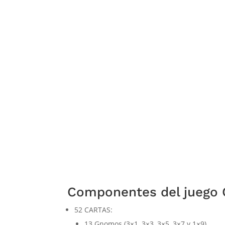
Componentes del juego 
52 CARTAS:
13 Gnomos (3×1, 3×3, 3×5, 3×7 y 1×9)