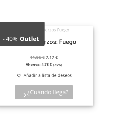
-
40%
Outlet
Claim Refuerzos: Fuego
El
El
11,95
€
7,17
€
precio
precio
Ahorras:
4,78
€
(-40%)
original
actual
Añadir a lista de deseos
era:
es:
11,95 €.
7,17 €.
¿Cuándo llega?