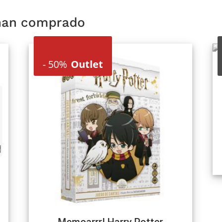
 han comprado
-
50%
Outlet
Memoarrr! Harry Potter