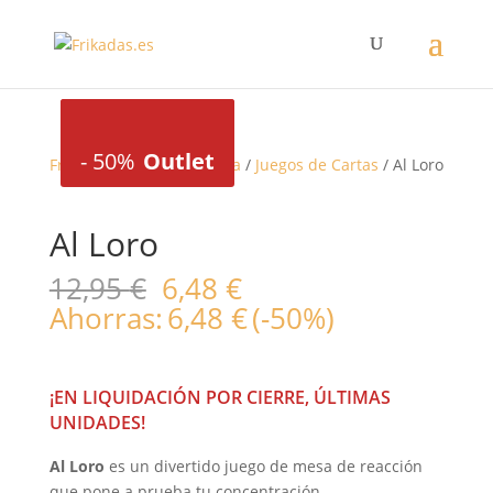
-
50%
Outlet
-
50%
Outlet
Frikadas
/
Juegos de mesa
/
Juegos de Cartas
/ Al Loro
Al Loro
El
El
12,95
€
6,48
€
precio
precio
Ahorras:
6,48
€
(-50%)
original
actual
era:
es:
12,95 €.
6,48 €.
¡EN LIQUIDACIÓN POR CIERRE, ÚLTIMAS
UNIDADES!
Al Loro
es un divertido juego de mesa de reacción
que pone a prueba tu concentración.