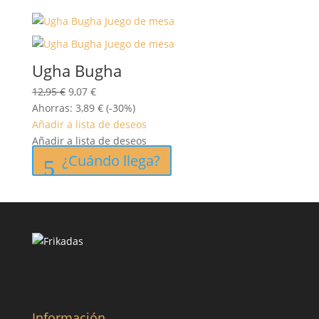
Ugha Bugha
El
El
12,95
€
9,07
€
precio
precio
Ahorras:
3,89
€
(-30%)
original
actual
Añadir a lista de deseos
era:
es:
Añadir a lista de deseos
12,95 €.
9,07 €.
¿Cuándo llega?
Información