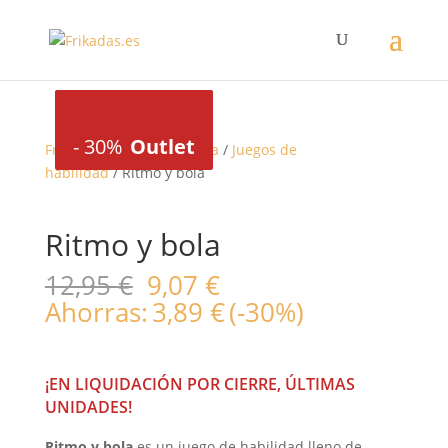
-
30%
Outlet
-
-
30%
30%
Outlet
Outlet
Frikadas
/
Juegos de mesa
/
Juegos de
habilidad
/ Ritmo y bola
Ritmo y bola
El
El
12,95
€
9,07
€
precio
precio
Ahorras:
3,89
€
(-30%)
original
actual
era:
es:
12,95 €.
9,07 €.
¡EN LIQUIDACIÓN POR CIERRE, ÚLTIMAS
UNIDADES!
Ritmo y bola
es un juego de habilidad lleno de