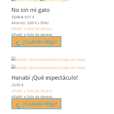
No sin mi gato
El
El
12,95
€
9,07
€
precio
precio
Ahorras:
3,89
€
(-30%)
original
actual
Añadir a lista de deseos
era:
es:
Añadir a lista de deseos
12,95 €.
9,07 €.
¿Cuándo llega?
Hanabi ¡Qué espectáculo!
24,99
€
Añadir a lista de deseos
Añadir a lista de deseos
¿Cuándo llega?