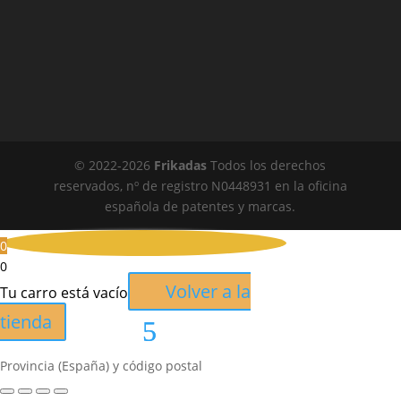
© 2022-
2026
Frikadas
Todos los derechos
reservados, nº de registro N0448931 en la oficina
española de patentes y marcas.
0
0
Volver a la
Tu carro está vacío
tienda
Provincia (España) y código postal