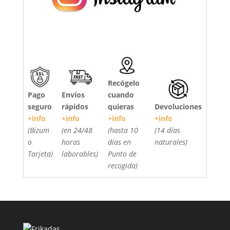
Recógelo
Pago
Envíos
cuando
seguro
rápidos
quieras
Devoluciones
+info
+info
+info
+info
(Bizum
(en 24/48
(hasta 10
(14 días
o
horas
días en
naturales)
Tarjeta)
laborables)
Punto de
recogida)