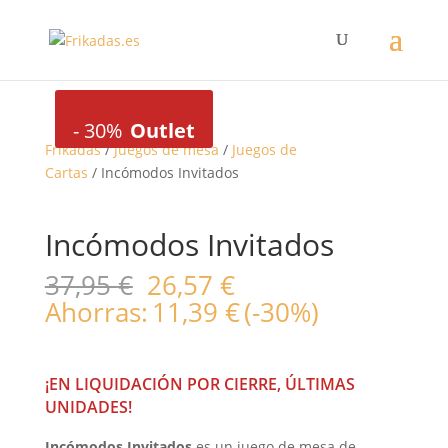
-
30%
Outlet
Frikadas
/
Juegos de mesa
/
Juegos de
Cartas
/ Incómodos Invitados
Incómodos Invitados
El
El
37,95
€
26,57
€
precio
precio
Ahorras:
11,39
€
(-30%)
original
actual
era:
es:
37,95 €.
26,57 €.
¡EN LIQUIDACIÓN POR CIERRE, ÚLTIMAS
UNIDADES!
Incómodos Invitados
es un juego de mesa de